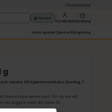
Företagskund
Recept
Kundklubb
Varukorg
Hitta apotek
Tjänster
Rådgivning
1 g
ch vätska till injektionsvätska, lösning, 1
att kunna köpa denna vara. Om du har ett
 att logga in med ditt bank-ID.