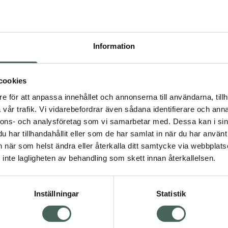
Pr
Högkostna
73
Information
Dölj
I 
cookies
dning.
e för att anpassa innehållet och annonserna till användarna, tillh
Kö
vår trafik. Vi vidarebefordrar även sådana identifierare och anna
nnons- och analysföretag som vi samarbetar med. Dessa kan i sin
har tillhandahållit eller som de har samlat in när du har använt 
Aktuella erbjudanden
an när som helst ändra eller återkalla ditt samtycke via webbplats
Visa
inte lagligheten av behandling som skett innan återkallelsen.
Inställningar
Statistik
Kundservice
Om re