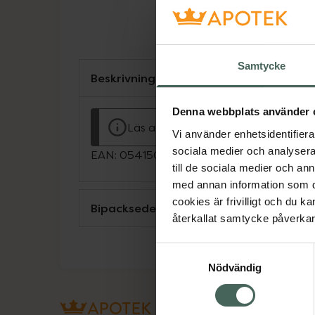
Samtycke
Beskrivning
Denna webbplats använder 
Läs alltid bipacksedeln innan använ
Vi använder enhetsidentifierar
sociala medier och analysera 
EAN:
05415062314838
till de sociala medier och a
med annan information som du 
cookies är frivilligt och du k
Bipacksedel från FASS
återkallat samtycke påverkar 
Samtyckesval
Nödvändig