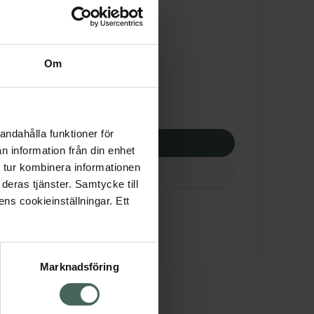
is med recept
dsskyddet gäller inte
7,13 kr
Om
apotek:
737,13 kr
andahålla funktioner för
p via ditt recept
n information från din enhet
 tur kombinera informationen
deras tjänster. Samtycke till
ens cookieinställningar. Ett
Marknadsföring
cept och läkemedel
Om oss