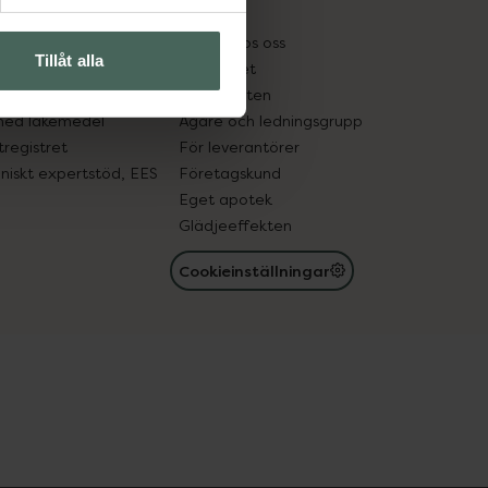
kter
Pressrum
tnadsskyddet
Jobba hos oss
Tillåt alla
edelsutbyte
Hållbarhet
in gammal medicin
Samarbeten
med läkemedel
Ägare och ledningsgrupp
registret
För leverantörer
oniskt expertstöd, EES
Företagskund
Eget apotek
Glädjeeffekten
Cookieinställningar