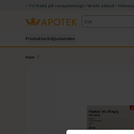
Fri frakt på receptbelagt
Brett utbud
Hälsos
Sök
Produkter
Erbjudanden
Hem
Hoppa över Lista
Lista: . Innehåller 1 objekt.