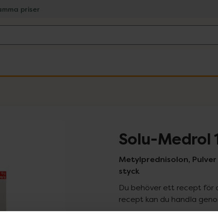
amma priser
Solu-Medrol 
Metylprednisolon, Pulver o
styck
Du behöver ett recept för 
recept kan du handla genom