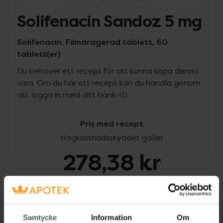
Solifenacin Sandoz 5 mg
Solifenacin, Filmdragerad tablett, 60
tablett(er)
Du behöver ett recept för att kunna köpa denna
vara. Om du har ett recept kan du handla genom
att logga in med ditt bank-ID.
Pris med recept
Högkostnadsskyddet gäller
278,38 kr
I apotek:
278,38 kr
Köp via ditt recept
Samtycke
Information
Om