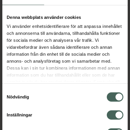
Aktuella erbjudanden
Denna webbplats använder cookies
Vi använder enhetsidentifierare för att anpassa innehållet
Beskrivning
Dölj
och annonserna till användarna, tillhandahålla funktioner
för sociala medier och analysera vår trafik. Vi
vidarebefordrar även sådana identifierare och annan
Läs alltid bipacksedeln innan
information från din enhet till de sociala medier och
användning.
annons- och analysföretag som vi samarbetar med.
Dessa kan i sin tur kombinera informationen med annan
EAN:
07613421022488
information som du har tillhandahållit eller som de har
samlat in när du har använt deras tjänster. Samtycke till
cookies är frivilligt och du kan när som helst ändra eller
Bipacksedel från FASS
Visa
Samtyckesval
återkalla ditt samtycke via webbplatsens
Nödvändig
cookieinställningar. Ett återkallat samtycke påverkar inte
lagligheten av behandling som skett innan återkallelsen.
Inställningar