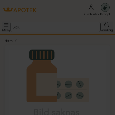
Kundklubb
Recept
Sök
Meny
Varukorg
Hem
Hoppa över Lista
Lista: . Innehåller 1 objekt.