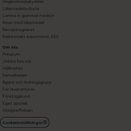
Högkostnadsskyddet
Läkemedelsutbyte
Lämna in gammal medicin
Resa med läkemedel
Receptregistret
Elektroniskt expertstöd, EES
Om oss
Pressrum
Jobba hos oss
Hållbarhet
Samarbeten
Ägare och ledningsgrupp
För leverantörer
Företagskund
Eget apotek
Glädjeeffekten
Cookieinställningar