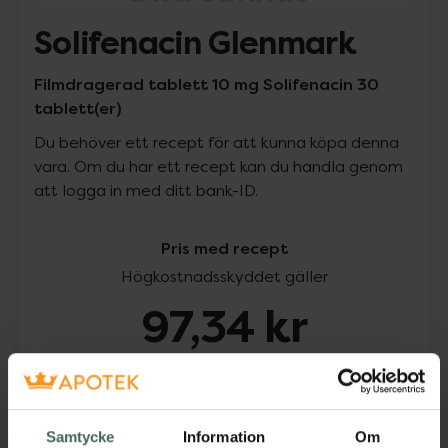
Solifenacin Glenmark
Filmdragerad tablett 10 mg Solifenacin 30
tablett(er)
Du behöver ett recept för att kunna köpa denna
vara. Om du har ett recept kan du handla genom
att logga in med ditt bank-ID.
Pris med recept
Högkostnadsskyddet gäller
97,34 kr
I apotek:
97,34 kr
Köp via ditt recept
Samtycke
Information
Om