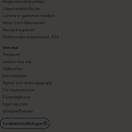
Högkostnadsskyddet
Läkemedelsutbyte
Lämna in gammal medicin
Resa med läkemedel
Receptregistret
Elektroniskt expertstöd, EES
Om oss
Pressrum
Jobba hos oss
Hållbarhet
Samarbeten
Ägare och ledningsgrupp
För leverantörer
Företagskund
Eget apotek
Glädjeeffekten
Cookieinställningar