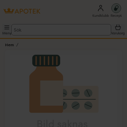
Kundklubb
Recept
Sök
Meny
Varukorg
Hem
Hoppa över Lista
Lista: . Innehåller 1 objekt.