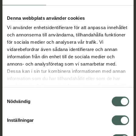
Aktuella erbjudanden
Denna webbplats använder cookies
Vi använder enhetsidentifierare för att anpassa innehållet
Beskrivning
Dölj
och annonserna till användarna, tillhandahålla funktioner
för sociala medier och analysera vår trafik. Vi
vidarebefordrar även sådana identifierare och annan
Läs alltid bipacksedeln innan
information från din enhet till de sociala medier och
användning.
annons- och analysföretag som vi samarbetar med.
Dessa kan i sin tur kombinera informationen med annan
EAN:
07046264670057
information som du har tillhandahållit eller som de har
samlat in när du har använt deras tjänster. Samtycke till
cookies är frivilligt och du kan när som helst ändra eller
Bipacksedel från FASS
Visa
Samtyckesval
återkalla ditt samtycke via webbplatsens
Nödvändig
cookieinställningar. Ett återkallat samtycke påverkar inte
lagligheten av behandling som skett innan återkallelsen.
Inställningar