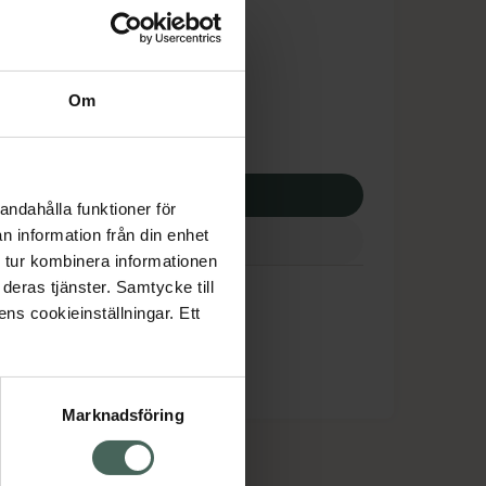
tnadsskyddet gäller
1,95 kr
Om
potek:
1551,95 kr
p via ditt recept
andahålla funktioner för
n information från din enhet
 tur kombinera informationen
deras tjänster. Samtycke till
ens cookieinställningar. Ett
Marknadsföring
cept och läkemedel
Om oss