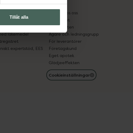
kter
Pressrum
tnadsskyddet
Jobba hos oss
Tillåt alla
edelsutbyte
Hållbarhet
in gammal medicin
Samarbeten
med läkemedel
Ägare och ledningsgrupp
registret
För leverantörer
oniskt expertstöd, EES
Företagskund
Eget apotek
Glädjeeffekten
Cookieinställningar