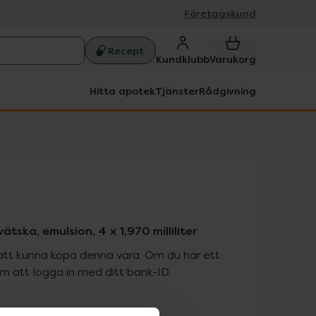
Företagskund
Recept
Kundklubb
Varukorg
Hitta apotek
Tjänster
Rådgivning
tska, emulsion, 4 x 1,970 milliliter
att kunna köpa denna vara. Om du har ett
 att logga in med ditt bank-ID.
is med recept