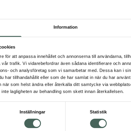
Högkos
155
Information
Dölj
I a
cookies
Kö
dning.
e för att anpassa innehållet och annonserna till användarna, tillh
vår trafik. Vi vidarebefordrar även sådana identifierare och anna
nnons- och analysföretag som vi samarbetar med. Dessa kan i sin
Aktuella erbjudanden
har tillhandahållit eller som de har samlat in när du har använt 
an när som helst ändra eller återkalla ditt samtycke via webbplats
Visa
inte lagligheten av behandling som skett innan återkallelsen.
Inställningar
Statistik
Kundservice
Om re