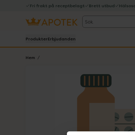
Fri frakt på receptbelagt
Brett utbud
Hälsos
Sök
Produkter
Erbjudanden
Hem
Hoppa över Lista
Lista: . Innehåller 1 objekt.