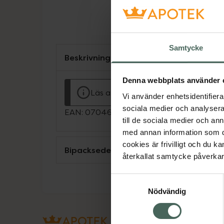
Samtycke
Beskrivning
Denna webbplats använder 
Läs alltid bipacksedeln innan använ
Vi använder enhetsidentifierar
sociala medier och analysera 
EAN:
07046261546409
till de sociala medier och a
med annan information som du 
cookies är frivilligt och du k
Bipacksedel från FASS
återkallat samtycke påverkar 
Samtyckesval
Nödvändig