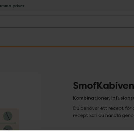
amma priser
SmofKabiven
Kombinationer, Infusionsvä
Du behöver ett recept för 
recept kan du handla genom
Pr