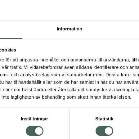
Högkos
137
Information
Dölj
I a
cookies
Kö
dning.
e för att anpassa innehållet och annonserna till användarna, tillh
vår trafik. Vi vidarebefordrar även sådana identifierare och anna
nnons- och analysföretag som vi samarbetar med. Dessa kan i sin
Aktuella erbjudanden
har tillhandahållit eller som de har samlat in när du har använt 
an när som helst ändra eller återkalla ditt samtycke via webbplats
Visa
inte lagligheten av behandling som skett innan återkallelsen.
Inställningar
Statistik
Kundservice
Om re