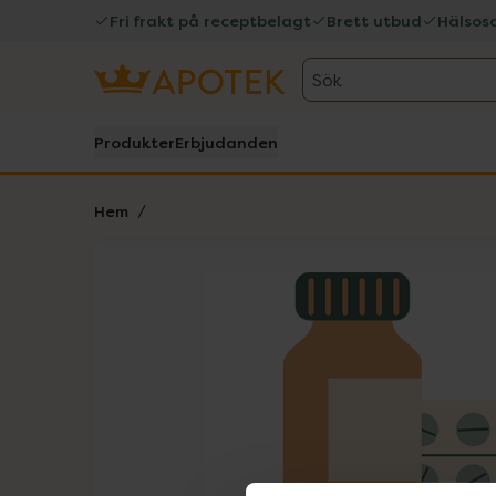
Fri frakt på receptbelagt
Brett utbud
Hälsos
Sök
Produkter
Erbjudanden
Hem
Hoppa över Lista
Lista: . Innehåller 1 objekt.