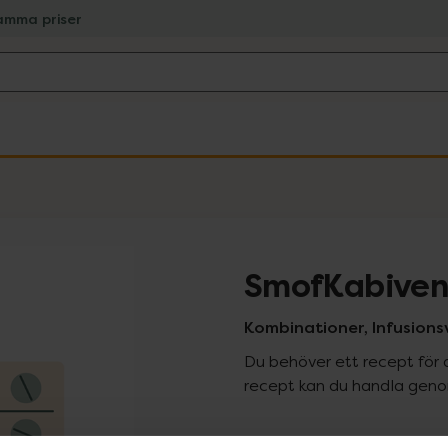
amma priser
SmofKabiven 
Kombinationer, Infusionsvä
Du behöver ett recept för 
recept kan du handla genom
Pr