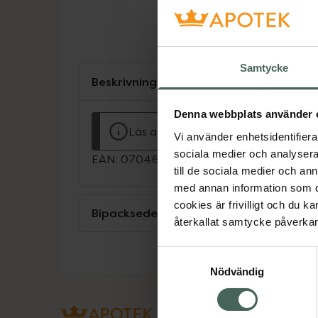
Samtycke
Beskrivning
Denna webbplats använder 
Läs alltid bipacksedeln innan använ
Vi använder enhetsidentifierar
sociala medier och analysera 
EAN:
07046261547178
till de sociala medier och a
med annan information som du 
cookies är frivilligt och du k
Bipacksedel från FASS
återkallat samtycke påverkar 
Samtyckesval
Nödvändig