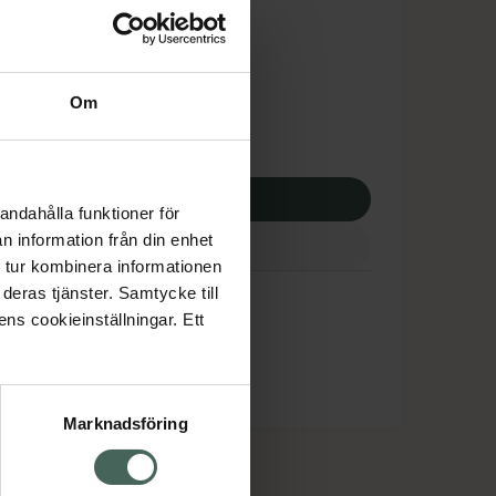
tnadsskyddet gäller
3,70 kr
Om
potek:
1373,70 kr
p via ditt recept
andahålla funktioner för
n information från din enhet
 tur kombinera informationen
deras tjänster. Samtycke till
ens cookieinställningar. Ett
Marknadsföring
cept och läkemedel
Om oss