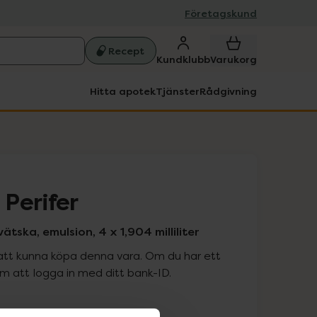
Företagskund
Recept
Kundklubb
Varukorg
Hitta apotek
Tjänster
Rådgivning
Perifer
tska, emulsion, 4 x 1,904 milliliter
att kunna köpa denna vara. Om du har ett
 att logga in med ditt bank-ID.
is med recept