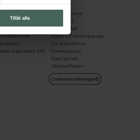
kter
Pressrum
tnadsskyddet
Jobba hos oss
Tillåt alla
edelsutbyte
Hållbarhet
in gammal medicin
Samarbeten
med läkemedel
Ägare och ledningsgrupp
registret
För leverantörer
oniskt expertstöd, EES
Företagskund
Eget apotek
Glädjeeffekten
Cookieinställningar