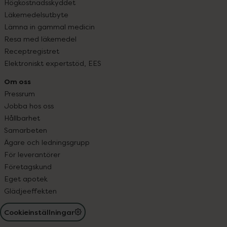
Högkostnadsskyddet
Läkemedelsutbyte
Lämna in gammal medicin
Resa med läkemedel
Receptregistret
Elektroniskt expertstöd, EES
Om oss
Pressrum
Jobba hos oss
Hållbarhet
Samarbeten
Ägare och ledningsgrupp
För leverantörer
Företagskund
Eget apotek
Glädjeeffekten
Cookieinställningar