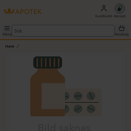
Kundklubb
Recept
Sök
Meny
Varukorg
Hem
Hoppa över Lista
Lista: . Innehåller 1 objekt.