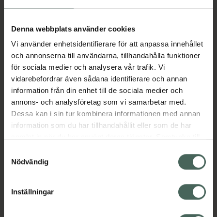
Aktuella erbjudanden
Denna webbplats använder cookies
Vi använder enhetsidentifierare för att anpassa innehållet
Beskrivning
Dölj
och annonserna till användarna, tillhandahålla funktioner
för sociala medier och analysera vår trafik. Vi
vidarebefordrar även sådana identifierare och annan
Läs alltid bipacksedeln innan
information från din enhet till de sociala medier och
användning.
annons- och analysföretag som vi samarbetar med.
Dessa kan i sin tur kombinera informationen med annan
EAN:
07046261547062
information som du har tillhandahållit eller som de har
samlat in när du har använt deras tjänster. Samtycke till
cookies är frivilligt och du kan när som helst ändra eller
Bipacksedel från FASS
Visa
Samtyckesval
återkalla ditt samtycke via webbplatsens
Nödvändig
cookieinställningar. Ett återkallat samtycke påverkar inte
lagligheten av behandling som skett innan återkallelsen.
Inställningar