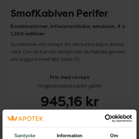
SmofKabiven Perifer
Kombinationer, Infusionsvätska, emulsion, 4 x
1,206 milliliter
Du behöver ett recept för att kunna köpa denna
vara. Om du har ett recept kan du handla genom
att logga in med ditt bank-ID.
Pris med recept
Högkostnadsskyddet gäller
945,16 kr
I apotek:
945,16 kr
Köp via ditt recept
Samtycke
Information
Om