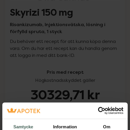
Skyrizi 150 mg
Risankizumab, Injektionsvätska, lösning i
förfylld spruta, 1 styck
Du behöver ett recept för att kunna köpa denna
vara. Om du har ett recept kan du handla genom
att logga in med ditt bank-ID.
Pris med recept
Högkostnadsskyddet gäller
30329,71 kr
I apotek:
30329,71 kr
Köp via ditt recept
Samtycke
Information
Om