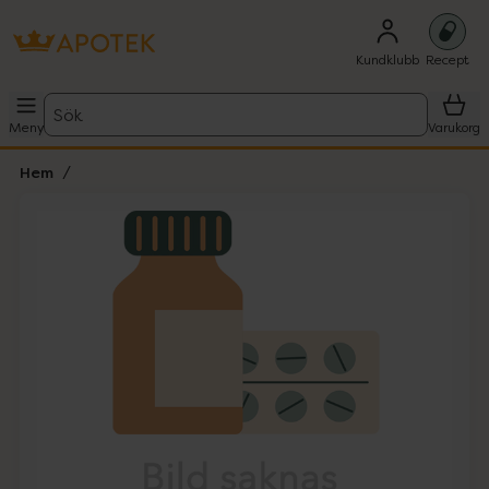
Kundklubb
Recept
Sök
Meny
Varukorg
Hem
Hoppa över Lista
Lista: . Innehåller 1 objekt.