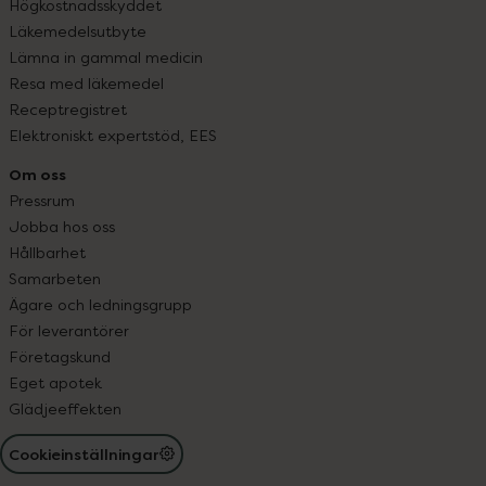
Högkostnadsskyddet
Läkemedelsutbyte
Lämna in gammal medicin
Resa med läkemedel
Receptregistret
Elektroniskt expertstöd, EES
Om oss
Pressrum
Jobba hos oss
Hållbarhet
Samarbeten
Ägare och ledningsgrupp
För leverantörer
Företagskund
Eget apotek
Glädjeeffekten
Cookieinställningar