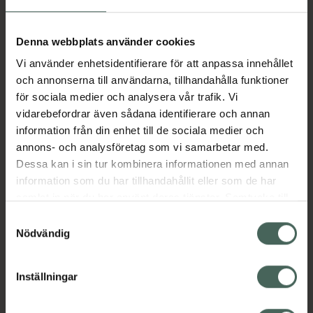
Aktuella erbjudanden
Denna webbplats använder cookies
Vi använder enhetsidentifierare för att anpassa innehållet
Beskrivning
Dölj
och annonserna till användarna, tillhandahålla funktioner
för sociala medier och analysera vår trafik. Vi
vidarebefordrar även sådana identifierare och annan
Läs alltid bipacksedeln innan
information från din enhet till de sociala medier och
användning.
annons- och analysföretag som vi samarbetar med.
Dessa kan i sin tur kombinera informationen med annan
EAN:
08054083021669
information som du har tillhandahållit eller som de har
samlat in när du har använt deras tjänster. Samtycke till
cookies är frivilligt och du kan när som helst ändra eller
Bipacksedel från FASS
Visa
Samtyckesval
återkalla ditt samtycke via webbplatsens
Nödvändig
cookieinställningar. Ett återkallat samtycke påverkar inte
lagligheten av behandling som skett innan återkallelsen.
Inställningar