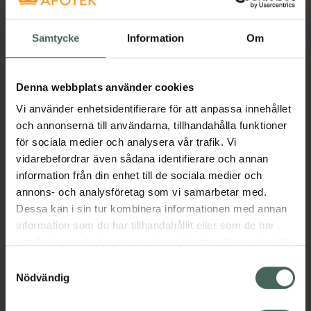
Få mejl när varan finns i lager online
Din e-postadress
Samtycke
Information
Om
villkoren
Jag accepterar
Denna webbplats använder cookies
Spara
Vi använder enhetsidentifierare för att anpassa innehållet
och annonserna till användarna, tillhandahålla funktioner
för sociala medier och analysera vår trafik. Vi
Aktuella erbjudanden
vidarebefordrar även sådana identifierare och annan
information från din enhet till de sociala medier och
Beskrivning
Dölj
annons- och analysföretag som vi samarbetar med.
Dessa kan i sin tur kombinera informationen med annan
information som du har tillhandahållit eller som de har
Jämförpris
22,13 kr
/
st
samlat in när du har använt deras tjänster. Samtycke till
EAN:
07046262032307
cookies är frivilligt och du kan när som helst ändra eller
Samtyckesval
Kategorier:
återkalla ditt samtycke via webbplatsens
Nödvändig
cookieinställningar. Ett återkallat samtycke påverkar inte
lagligheten av behandling som skett innan återkallelsen.