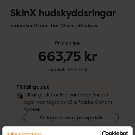
SkinX hudskyddsringar
diameter75 mm, hål 10 mm, 30 styck
Pris online
663,75 kr
I apotek:
663,75 kr
Tillfälligt slut
Tillfälligt slut online. Varan kan finnas i
lager hos något av våra fysiska Kronans
Apotek.
Se lagerstatus på apotek