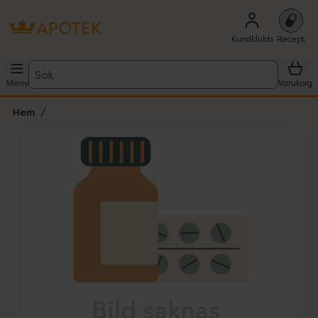
Kundklubb
Recept
Sök
Meny
Varukorg
Hem
Hoppa över Lista
Lista: . Innehåller 1 objekt.