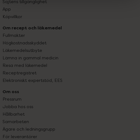
Sajtens tillgänglighet
App
Köpvillkor
Om recept och läkemedel
Fullmakter
Högkostnadsskyddet
Läkemedelsutbyte
Lämna in gammal medicin
Resa med läkemedel
Receptregistret
Elektroniskt expertstöd, EES
Om oss
Pressrum
Jobba hos oss
Hållbarhet
Samarbeten
Ägare och ledningsgrupp
För leverantörer