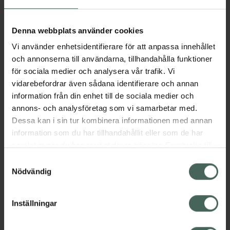
Aktuella erbjudanden
Denna webbplats använder cookies
Vi använder enhetsidentifierare för att anpassa innehållet
Beskrivning
Dölj
och annonserna till användarna, tillhandahålla funktioner
för sociala medier och analysera vår trafik. Vi
vidarebefordrar även sådana identifierare och annan
Läs alltid bipacksedeln innan
information från din enhet till de sociala medier och
användning.
annons- och analysföretag som vi samarbetar med.
Dessa kan i sin tur kombinera informationen med annan
EAN:
07046265759782
information som du har tillhandahållit eller som de har
samlat in när du har använt deras tjänster. Samtycke till
cookies är frivilligt och du kan när som helst ändra eller
Bipacksedel från FASS
Visa
Samtyckesval
återkalla ditt samtycke via webbplatsens
Nödvändig
cookieinställningar. Ett återkallat samtycke påverkar inte
lagligheten av behandling som skett innan återkallelsen.
Inställningar