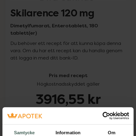
Skilarence 120 mg
Dimetylfumarat, Enterotablett, 180
tablett(er)
Du behöver ett recept för att kunna köpa denna
vara. Om du har ett recept kan du handla genom
att logga in med ditt bank-ID.
Pris med recept
Högkostnadsskyddet gäller
3916,55 kr
I apotek:
3916,55 kr
Köp via ditt recept
Samtycke
Information
Om