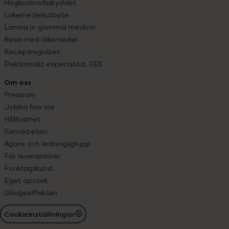
Högkostnadsskyddet
Läkemedelsutbyte
Lämna in gammal medicin
Resa med läkemedel
Receptregistret
Elektroniskt expertstöd, EES
Om oss
Pressrum
Jobba hos oss
Hållbarhet
Samarbeten
Ägare och ledningsgrupp
För leverantörer
Företagskund
Eget apotek
Glädjeeffekten
Cookieinställningar