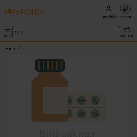
Kundklubb
Recept
Sök
Meny
Varukorg
Hem
Hoppa över Lista
Lista: . Innehåller 1 objekt.