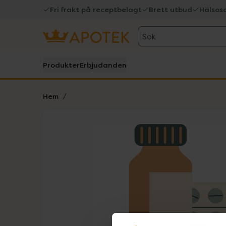
Fri frakt på receptbelagt
Brett utbud
Hälsos
Sök
Produkter
Erbjudanden
Hem
Hoppa över Lista
Lista: . Innehåller 1 objekt.