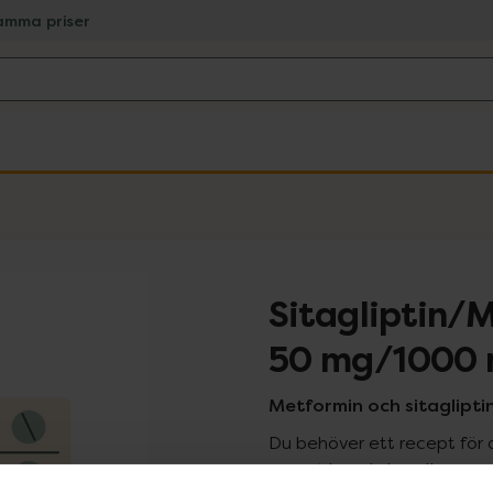
amma priser
Sitagliptin/
50 mg/1000
Metformin och sitagliptin
Du behöver ett recept för 
recept kan du handla genom