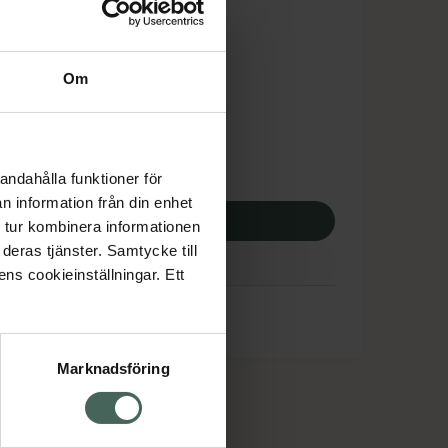
is med recept
tnadsskyddet gäller
Om
,57 kr
apotek:
461,57 kr
andahålla funktioner för
n information från din enhet
p via ditt recept
 tur kombinera informationen
deras tjänster. Samtycke till
ens cookieinställningar. Ett
Marknadsföring
cept och läkemedel
Om oss
kter
Pressrum