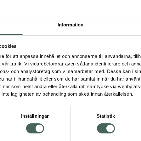
Pr
Högkos
Information
461
Dölj
cookies
I 
e för att anpassa innehållet och annonserna till användarna, tillh
vår trafik. Vi vidarebefordrar även sådana identifierare och anna
Kö
nnons- och analysföretag som vi samarbetar med. Dessa kan i sin
Visa
har tillhandahållit eller som de har samlat in när du har använt 
an när som helst ändra eller återkalla ditt samtycke via webbplats
Aktuella erbjudanden
inte lagligheten av behandling som skett innan återkallelsen.
Inställningar
Statistik
Kundservice
Om re
ån Skåne i syd
Kontakta oss
Fullma