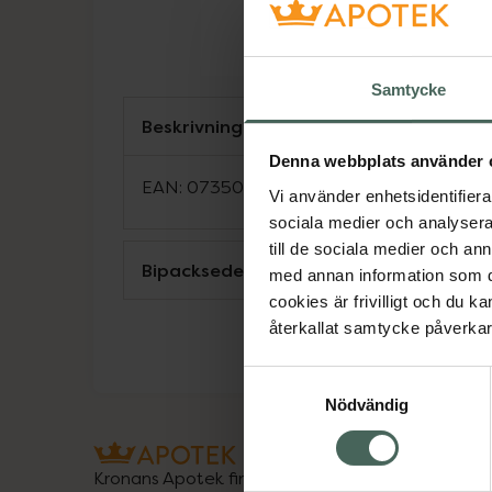
Samtycke
Beskrivning
Denna webbplats använder 
EAN:
07350109550771
Vi använder enhetsidentifierar
sociala medier och analysera 
till de sociala medier och a
Bipacksedel från FASS
med annan information som du 
cookies är frivilligt och du k
återkallat samtycke påverkar 
Samtyckesval
Nödvändig
Kronans Apotek finns här för dig. Du hittar oss fr