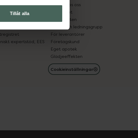
tnadsskyddet
Jobba hos oss
edelsutbyte
Hållbarhet
Tillåt alla
in gammal medicin
Samarbeten
med läkemedel
Ägare och ledningsgrupp
registret
För leverantörer
oniskt expertstöd, EES
Företagskund
Eget apotek
Glädjeeffekten
Cookieinställningar