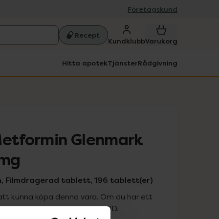
Företagskund
Recept
Kundklubb
Varukorg
Hitta apotek
Tjänster
Rådgivning
Metformin Glenmark
 mg
, Filmdragerad tablett, 196 tablett(er)
att kunna köpa denna vara. Om du har ett
 att logga in med ditt bank-ID.