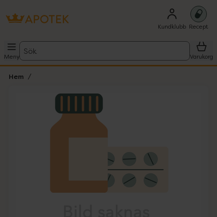
Kundklubb
Recept
Sök
Meny
Varukorg
Hem
Hoppa över Lista
Lista: . Innehåller 1 objekt.