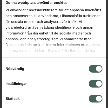
Denna webbplats använder cookies
Aktuella erbjudanden
Vi använder enhetsidentifierare för att anpassa innehållet
och annonserna till användarna, tillhandahålla funktioner
Beskrivning
Dölj
för sociala medier och analysera vår trafik. Vi
vidarebefordrar även sådana identifierare och annan
information från din enhet till de sociala medier och
EAN:
05099151928214
annons- och analysföretag som vi samarbetar med.
Dessa kan i sin tur kombinera informationen med annan
information som du har tillhandahållit eller som de har
Bipacksedel från FASS
Visa
samlat in när du har använt deras tjänster. Samtycke till
cookies är frivilligt och du kan när som helst ändra eller
Samtyckesval
återkalla ditt samtycke via webbplatsens
Nödvändig
cookieinställningar. Ett återkallat samtycke påverkar inte
lagligheten av behandling som skett innan återkallelsen.
Inställningar
Kronans Apotek finns här för dig. Du hittar oss från Skåne i
syd till Lappland i norr, och online i mobilen och på
datorn. Oavsett vem du är så är det vårt uppdrag att
Statistik
hjälpa just dig att må lite bättre. Välkommen att prata