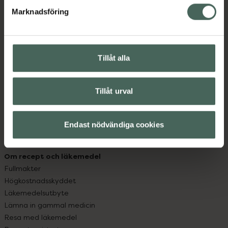
med oss.
Marknadsföring
Kundservice
Kontakta oss
Vanliga frågor
Tillåt alla
Hitta apotek
Handla tryggt
Leverans, betalning och retur
Tillåt urval
Kundklubb
Sajtens tillgänglighet
Endast nödvändiga cookies
App
Köpvillkor
Om recept och läkemedel
Fullmakter
Högkostnadsskyddet
Läkemedelsutbyte
Lämna in gammal medicin
Resa med läkemedel