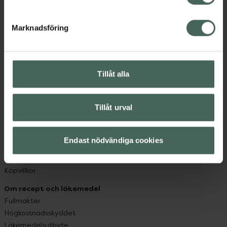
datorn. Oavsett vem du är så är det vårt uppdrag att
hjälpa just dig att må lite bättre. Välkommen att prata
Marknadsföring
med oss.
Kundservice
Kontakta oss
Tillåt alla
Vanliga frågor
Hitta apotek
Tillåt urval
Handla tryggt
Leverans, betalning och retur
Kundklubb
Endast nödvändiga cookies
Sajtens tillgänglighet
App
Köpvillkor
Om recept och läkemedel
Fullmakter
Högkostnadsskyddet
Läkemedelsutbyte