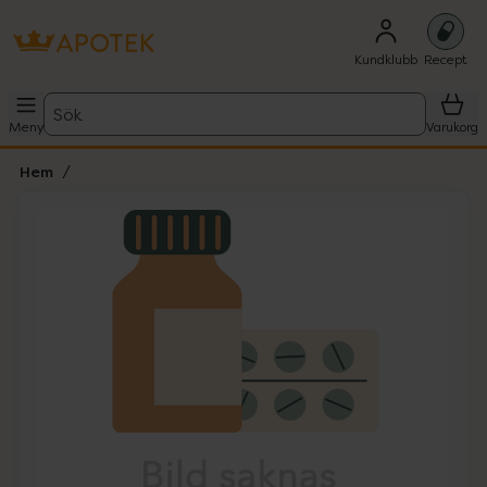
Kundklubb
Recept
Sök
Meny
Varukorg
Hem
Hoppa över Lista
Lista: . Innehåller 1 objekt.