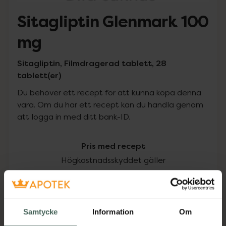
Sitagliptin Glenmark 100
mg
Sitagliptin, Filmdragerad tablett, 28
tablett(er)
Du behöver ett recept för att kunna köpa denna
vara. Om du har ett recept kan du handla genom
att logga in med ditt bank-ID.
Pris med recept
Högkostnadsskyddet gäller
122,77 kr
I apotek:
122,77 kr
Samtycke
Information
Om