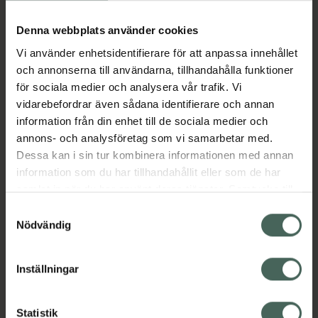
Köp via ditt recept
Denna webbplats använder cookies
Vi använder enhetsidentifierare för att anpassa innehållet
Aktuella erbjudanden
och annonserna till användarna, tillhandahålla funktioner
för sociala medier och analysera vår trafik. Vi
Beskrivning
Dölj
vidarebefordrar även sådana identifierare och annan
information från din enhet till de sociala medier och
annons- och analysföretag som vi samarbetar med.
EAN:
07350109550689
Dessa kan i sin tur kombinera informationen med annan
information som du har tillhandahållit eller som de har
samlat in när du har använt deras tjänster. Samtycke till
Bipacksedel från FASS
Visa
cookies är frivilligt och du kan när som helst ändra eller
Samtyckesval
återkalla ditt samtycke via webbplatsens
Nödvändig
cookieinställningar. Ett återkallat samtycke påverkar inte
lagligheten av behandling som skett innan återkallelsen.
Inställningar
Kronans Apotek finns här för dig. Du hittar oss från Skåne i
syd till Lappland i norr, och online i mobilen och på
Statistik