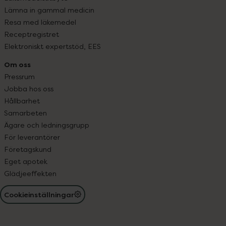
Lämna in gammal medicin
Resa med läkemedel
Receptregistret
Elektroniskt expertstöd, EES
Om oss
Pressrum
Jobba hos oss
Hållbarhet
Samarbeten
Ägare och ledningsgrupp
För leverantörer
Företagskund
Eget apotek
Glädjeeffekten
Cookieinställningar