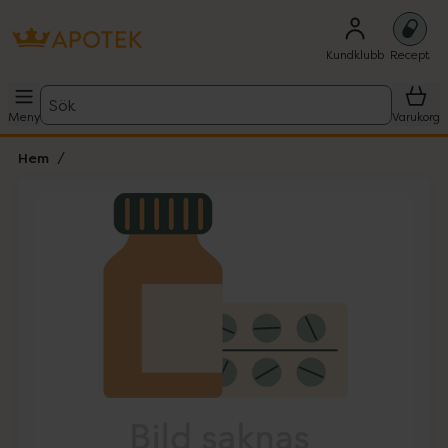
Kundklubb
Recept
Sök
Meny
Varukorg
Hem
Hoppa över Lista
Lista: . Innehåller 1 objekt.