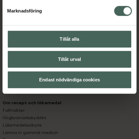
hjälpa just dig att må lite bättre. Välkommen att prata
med oss.
Marknadsföring
Kundservice
Kontakta oss
Tillåt alla
Vanliga frågor
Hitta apotek
Handla tryggt
Tillåt urval
Leverans, betalning och retur
Kundklubb
Sajtens tillgänglighet
Endast nödvändiga cookies
App
Köpvillkor
Om recept och läkemedel
Fullmakter
Högkostnadsskyddet
Läkemedelsutbyte
Lämna in gammal medicin