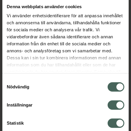
Denna webbplats använder cookies
Aktuella erbjudanden
Vi använder enhetsidentifierare för att anpassa innehållet
och annonserna till användarna, tillhandahålla funktioner
för sociala medier och analysera vår trafik. Vi
Beskrivning
Dölj
vidarebefordrar även sådana identifierare och annan
information från din enhet till de sociala medier och
EAN:
05055565798249
annons- och analysföretag som vi samarbetar med.
Dessa kan i sin tur kombinera informationen med annan
information som du har tillhandahållit eller som de har
Bipacksedel från FASS
Visa
samlat in när du har använt deras tjänster. Samtycke till
cookies är frivilligt och du kan när som helst ändra eller
Samtyckesval
återkalla ditt samtycke via webbplatsens
Nödvändig
cookieinställningar. Ett återkallat samtycke påverkar inte
lagligheten av behandling som skett innan återkallelsen.
Inställningar
Kronans Apotek finns här för dig. Du hittar oss från Skåne i
syd till Lappland i norr, och online i mobilen och på
Statistik
datorn. Oavsett vem du är så är det vårt uppdrag att