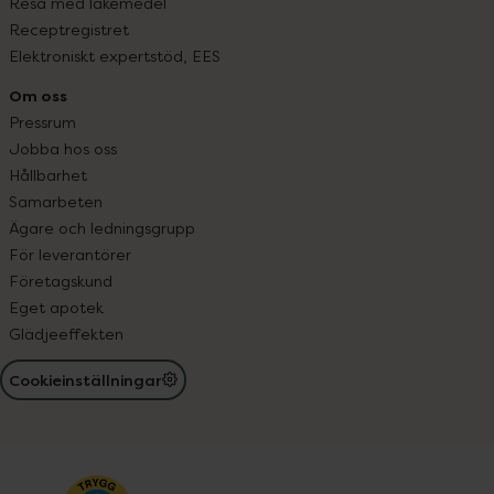
Resa med läkemedel
Receptregistret
Elektroniskt expertstöd, EES
Om oss
Pressrum
Jobba hos oss
Hållbarhet
Samarbeten
Ägare och ledningsgrupp
För leverantörer
Företagskund
Eget apotek
Glädjeeffekten
Cookieinställningar