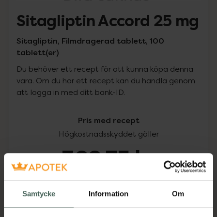
Sitagliptin Accord 25 mg
Sitagliptin, Filmdragerad tablett, 100
tablett(er)
Du behöver ett recept för att kunna köpa denna
vara. Om du har ett recept kan du handla genom
att logga in med ditt bank-ID.
Pris med recept
Högkostnadsskyddet gäller
368,75 kr
I apotek:
368,75 kr
Samtycke
Information
Om
Köp via ditt recept