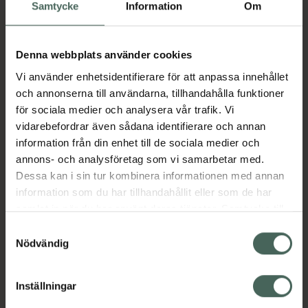
Köp via ditt recept
Samtycke
Information
Om
Denna webbplats använder cookies
Aktuella erbjudanden
Vi använder enhetsidentifierare för att anpassa innehållet
och annonserna till användarna, tillhandahålla funktioner
Beskrivning
Dölj
för sociala medier och analysera vår trafik. Vi
vidarebefordrar även sådana identifierare och annan
information från din enhet till de sociala medier och
Läs alltid bipacksedeln innan
annons- och analysföretag som vi samarbetar med.
användning.
Dessa kan i sin tur kombinera informationen med annan
EAN:
07311920384945
information som du har tillhandahållit eller som de har
samlat in när du har använt deras tjänster. Samtycke till
cookies är frivilligt och du kan när som helst ändra eller
Samtyckesval
återkalla ditt samtycke via webbplatsens
Nödvändig
Bipacksedel från FASS
Visa
cookieinställningar. Ett återkallat samtycke påverkar inte
lagligheten av behandling som skett innan återkallelsen.
Inställningar