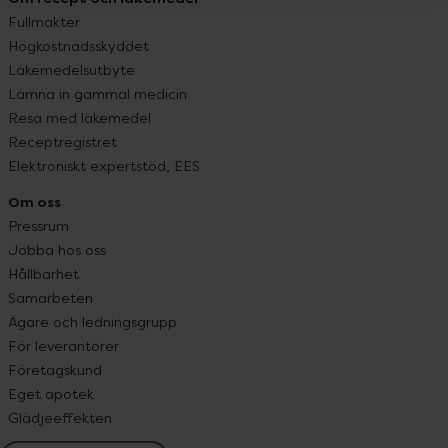
Fullmakter
Högkostnadsskyddet
Läkemedelsutbyte
Lämna in gammal medicin
Resa med läkemedel
Receptregistret
Elektroniskt expertstöd, EES
Om oss
Pressrum
Jobba hos oss
Hållbarhet
Samarbeten
Ägare och ledningsgrupp
För leverantörer
Företagskund
Eget apotek
Glädjeeffekten