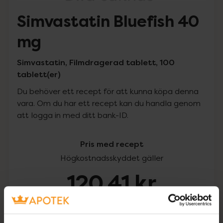
Simvastatin Bluefish 40
mg
Simvastatin, Filmdragerad tablett, 100
tablett(er)
Du behöver ett recept för att kunna köpa denna
vara. Om du har ett recept kan du handla genom
att logga in med ditt bank-ID.
Pris med recept
Högkostnadsskyddet gäller
120,41 kr
I apotek:
120,41 kr