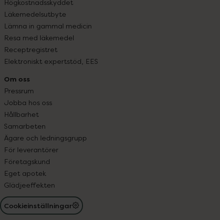
Högkostnadsskyddet
Läkemedelsutbyte
Lämna in gammal medicin
Resa med läkemedel
Receptregistret
Elektroniskt expertstöd, EES
Om oss
Pressrum
Jobba hos oss
Hållbarhet
Samarbeten
Ägare och ledningsgrupp
För leverantörer
Företagskund
Eget apotek
Glädjeeffekten
Cookieinställningar