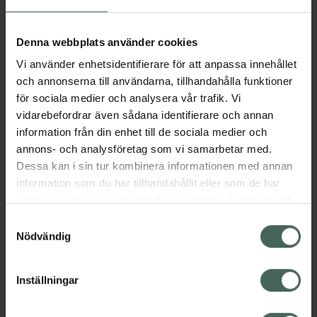
Aktuella erbjudanden
Denna webbplats använder cookies
Vi använder enhetsidentifierare för att anpassa innehållet
Beskrivning
Dölj
och annonserna till användarna, tillhandahålla funktioner
för sociala medier och analysera vår trafik. Vi
vidarebefordrar även sådana identifierare och annan
Läs alltid bipacksedeln innan
information från din enhet till de sociala medier och
användning.
annons- och analysföretag som vi samarbetar med.
Dessa kan i sin tur kombinera informationen med annan
EAN:
07046265442127
information som du har tillhandahållit eller som de har
samlat in när du har använt deras tjänster. Samtycke till
cookies är frivilligt och du kan när som helst ändra eller
Bipacksedel från FASS
Visa
Samtyckesval
återkalla ditt samtycke via webbplatsens
Nödvändig
cookieinställningar. Ett återkallat samtycke påverkar inte
lagligheten av behandling som skett innan återkallelsen.
Inställningar