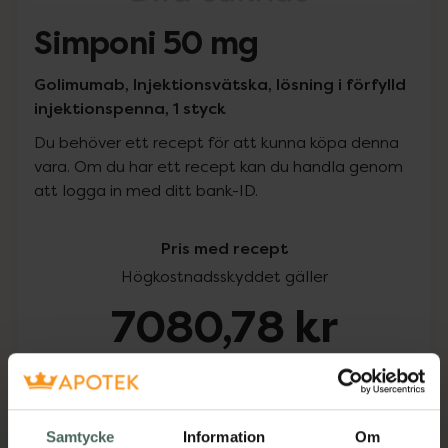
Simponi 50 mg
Golimumab, Injektionsvätska, lösning i förfylld
injektionspenna, 1 styck
Du behöver ett recept för att kunna köpa denna
vara. Om du har ett recept kan du handla genom
att logga in med ditt bank-ID.
Pris med recept
Högkostnadsskyddet gäller
7080,78 kr
I apotek:
7080,78 kr
Köp via ditt recept
Samtycke
Information
Om