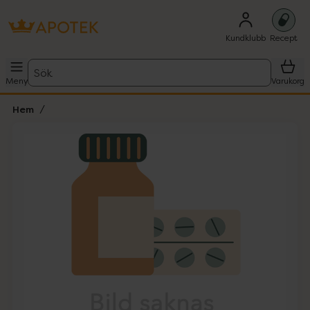
Kundklubb
Recept
Sök
Meny
Varukorg
Hem
Hoppa över Lista
Lista: . Innehåller 1 objekt.