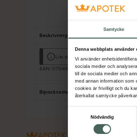
Samtycke
Beskrivning
Denna webbplats använder 
Läs alltid bipacksedeln innan använ
Vi använder enhetsidentifierar
sociala medier och analysera 
EAN:
07046264198391
till de sociala medier och a
med annan information som du 
cookies är frivilligt och du k
Bipacksedel från FASS
återkallat samtycke påverkar 
Samtyckesval
Nödvändig