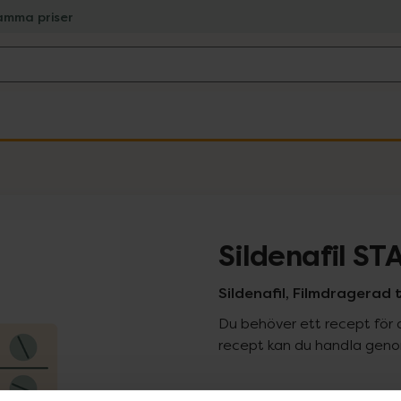
amma priser
Sildenafil S
Sildenafil, Filmdragerad 
Du behöver ett recept för 
recept kan du handla genom
Pr