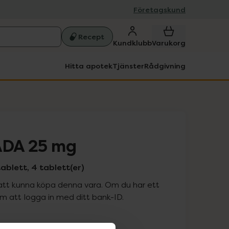
Företagskund
Recept
Kundklubb
Varukorg
Hitta apotek
Tjänster
Rådgivning
TADA 25 mg
tablett, 4 tablett(er)
att kunna köpa denna vara. Om du har ett
 att logga in med ditt bank-ID.
is med recept