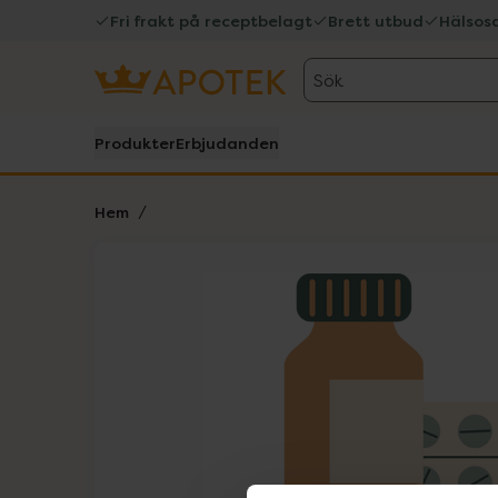
Fri frakt på receptbelagt
Brett utbud
Hälsos
Sök
Produkter
Erbjudanden
Hem
Hoppa över Lista
Lista: . Innehåller 1 objekt.