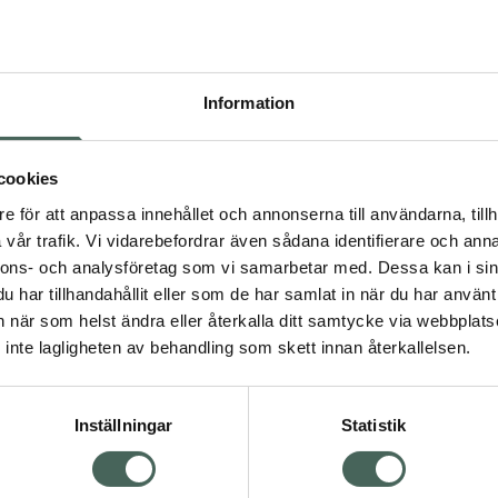
Högkostna
1
Information
Dölj
I
cookies
Kö
dning.
e för att anpassa innehållet och annonserna till användarna, tillh
vår trafik. Vi vidarebefordrar även sådana identifierare och anna
nnons- och analysföretag som vi samarbetar med. Dessa kan i sin
Aktuella erbjudanden
har tillhandahållit eller som de har samlat in när du har använt 
an när som helst ändra eller återkalla ditt samtycke via webbplats
Visa
inte lagligheten av behandling som skett innan återkallelsen.
Inställningar
Statistik
Kundservice
Om re