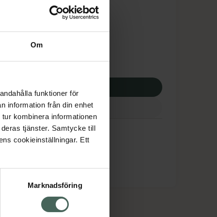
dsskyddet gäller inte
63 kr
Om
 apotek:
163 kr
p via ditt recept
andahålla funktioner för
n information från din enhet
 tur kombinera informationen
deras tjänster. Samtycke till
ens cookieinställningar. Ett
Marknadsföring
cept och läkemedel
Om oss