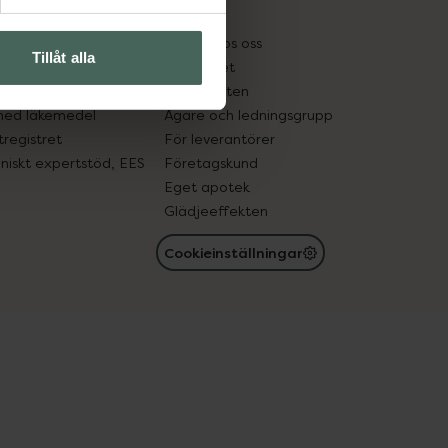
kter
Pressrum
tnadsskyddet
Jobba hos oss
Tillåt alla
edelsutbyte
Hållbarhet
in gammal medicin
Samarbeten
med läkemedel
Ägare och ledningsgrupp
registret
För leverantörer
oniskt expertstöd, EES
Företagskund
Eget apotek
Glädjeeffekten
Cookieinställningar