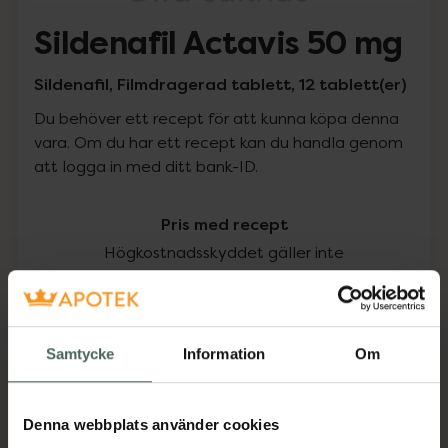
Sildenafil Actavis 50 mg
Sildenafil, Filmdragerad tablett, 12 tablett(er)
Du behöver ett recept för att kunna köpa denna
vara. Om du har ett recept kan du handla genom
att logga in med ditt bank-ID.
Pris med recept
Högkostnadsskyddet gäller inte
415 kr
I apotek:
415 kr
Samtycke
Information
Om
Köp via ditt recept
Denna webbplats använder cookies