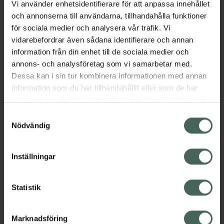
Vi använder enhetsidentifierare för att anpassa innehållet
Aktuella erbjudanden
och annonserna till användarna, tillhandahålla funktioner
för sociala medier och analysera vår trafik. Vi
vidarebefordrar även sådana identifierare och annan
Beskrivning
Dölj
information från din enhet till de sociala medier och
annons- och analysföretag som vi samarbetar med.
EAN:
07046264423783
Dessa kan i sin tur kombinera informationen med annan
information som du har tillhandahållit eller som de har
samlat in när du har använt deras tjänster. Samtycke till
cookies är frivilligt och du kan när som helst ändra eller
Samtyckesval
återkalla ditt samtycke via webbplatsens
Nödvändig
cookieinställningar. Ett återkallat samtycke påverkar inte
Kronans Apotek finns här för dig. Du hittar oss från Skåne i
lagligheten av behandling som skett innan återkallelsen.
syd till Lappland i norr, och online i mobilen och på
Inställningar
datorn. Oavsett vem du är så är det vårt uppdrag att
hjälpa just dig att må lite bättre. Välkommen att prata
Statistik
med oss.
Kundservice
Marknadsföring