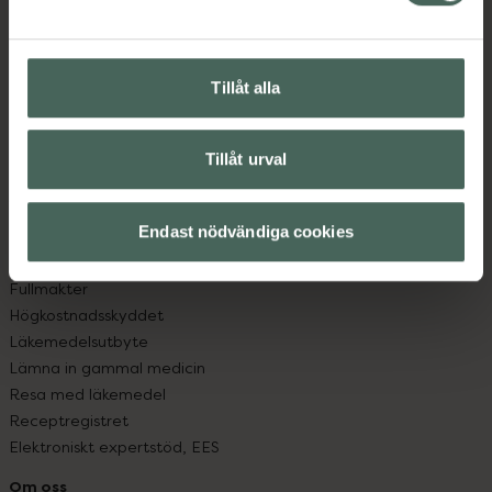
Kontakta oss
Vanliga frågor
Hitta apotek
Tillåt alla
Handla tryggt
Leverans, betalning och retur
Kundklubb
Tillåt urval
Sajtens tillgänglighet
App
Köpvillkor
Endast nödvändiga cookies
Om recept och läkemedel
Fullmakter
Högkostnadsskyddet
Läkemedelsutbyte
Lämna in gammal medicin
Resa med läkemedel
Receptregistret
Elektroniskt expertstöd, EES
Om oss