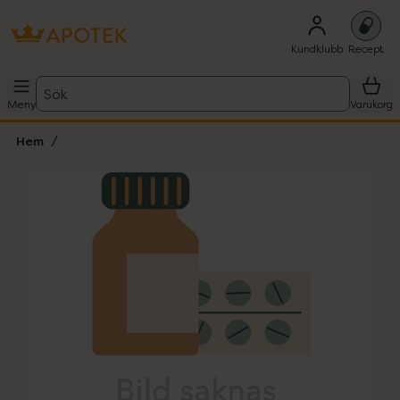
Kundklubb
Recept
Sök
Meny
Varukorg
Hem
Hoppa över Lista
Lista: . Innehåller 1 objekt.