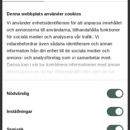
Aktuella erbjudanden
Denna webbplats använder cookies
Vi använder enhetsidentifierare för att anpassa innehållet
Beskrivning
Dölj
och annonserna till användarna, tillhandahålla funktioner
för sociala medier och analysera vår trafik. Vi
vidarebefordrar även sådana identifierare och annan
Läs alltid bipacksedeln innan
information från din enhet till de sociala medier och
användning.
annons- och analysföretag som vi samarbetar med.
EAN:
07046261207348
Dessa kan i sin tur kombinera informationen med annan
information som du har tillhandahållit eller som de har
samlat in när du har använt deras tjänster. Samtycke till
Bipacksedel från FASS
Visa
cookies är frivilligt och du kan när som helst ändra eller
Samtyckesval
återkalla ditt samtycke via webbplatsens
Nödvändig
cookieinställningar. Ett återkallat samtycke påverkar inte
lagligheten av behandling som skett innan återkallelsen.
Inställningar
Kronans Apotek finns här för dig. Du hittar oss från Skåne i
Statistik