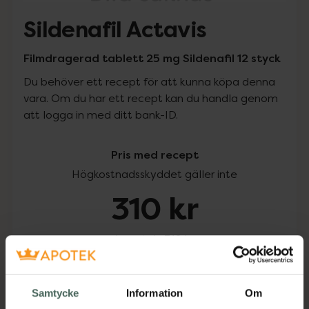
Sildenafil Actavis
Filmdragerad tablett 25 mg Sildenafil 12 styck
Du behöver ett recept för att kunna köpa denna
vara. Om du har ett recept kan du handla genom
att logga in med ditt bank-ID.
Pris med recept
Högkostnadsskyddet gäller inte
310 kr
I apotek:
310 kr
Köp via ditt recept
Samtycke
Information
Om