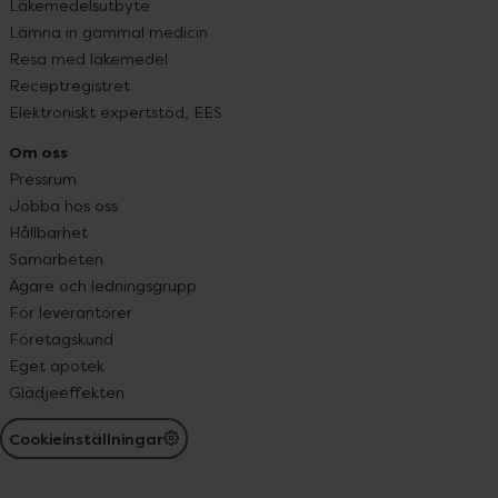
Läkemedelsutbyte
Lämna in gammal medicin
Resa med läkemedel
Receptregistret
Elektroniskt expertstöd, EES
Om oss
Pressrum
Jobba hos oss
Hållbarhet
Samarbeten
Ägare och ledningsgrupp
För leverantörer
Företagskund
Eget apotek
Glädjeeffekten
Cookieinställningar