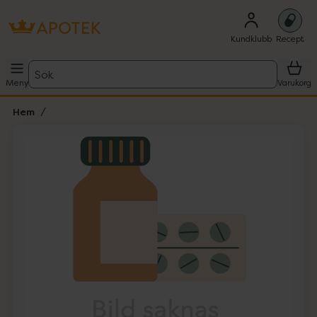
Kundklubb
Recept
Sök
Meny
Varukorg
Hem
Hoppa över Lista
Lista: . Innehåller 1 objekt.