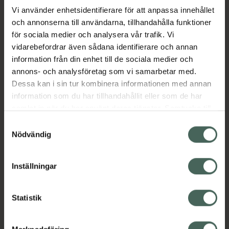
Vi använder enhetsidentifierare för att anpassa innehållet
och annonserna till användarna, tillhandahålla funktioner
Aktuella erbjudanden
för sociala medier och analysera vår trafik. Vi
vidarebefordrar även sådana identifierare och annan
Beskrivning
Dölj
information från din enhet till de sociala medier och
annons- och analysföretag som vi samarbetar med.
EAN:
03770001493398
Dessa kan i sin tur kombinera informationen med annan
information som du har tillhandahållit eller som de har
samlat in när du har använt deras tjänster. Samtycke till
cookies är frivilligt och du kan när som helst ändra eller
Samtyckesval
återkalla ditt samtycke via webbplatsens
Nödvändig
cookieinställningar. Ett återkallat samtycke påverkar inte
Kronans Apotek finns här för dig. Du hittar oss från Skåne i
lagligheten av behandling som skett innan återkallelsen.
Inställningar
syd till Lappland i norr, och online i mobilen och på
datorn. Oavsett vem du är så är det vårt uppdrag att
hjälpa just dig att må lite bättre. Välkommen att prata
Statistik
med oss.