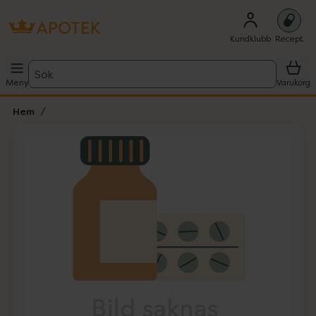
Kundklubb
Recept
Sök
Meny
Varukorg
Hem
Hoppa över Lista
Lista: . Innehåller 1 objekt.