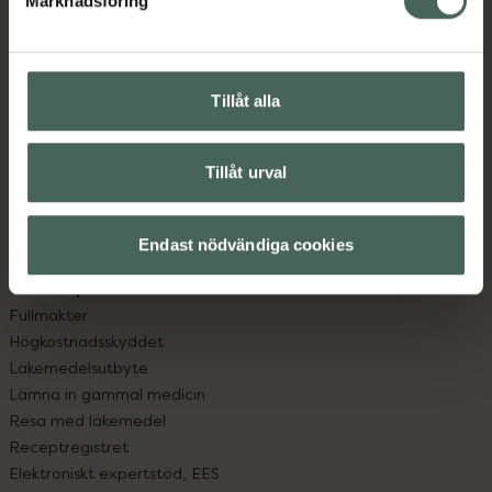
Marknadsföring
Kundservice
Kontakta oss
Vanliga frågor
Hitta apotek
Tillåt alla
Handla tryggt
Leverans, betalning och retur
Kundklubb
Tillåt urval
Sajtens tillgänglighet
App
Endast nödvändiga cookies
Köpvillkor
Om recept och läkemedel
Fullmakter
Högkostnadsskyddet
Läkemedelsutbyte
Lämna in gammal medicin
Resa med läkemedel
Receptregistret
Elektroniskt expertstöd, EES