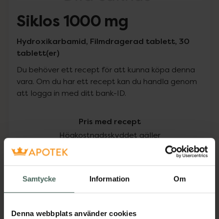
Siklos 1000 mg
Hydroxikarbamid, Filmdragerad tablett, 30
tablett(er)
Du behöver ett recept för att kunna köpa denna
vara. Om du har ett recept kan du handla genom
att logga in med ditt bank-ID.
Pris med recept
Högkostnadsskyddet gäller
3195 kr
Samtycke
Information
Om
I apotek:
3195 kr
Köp via ditt recept
Denna webbplats använder cookies