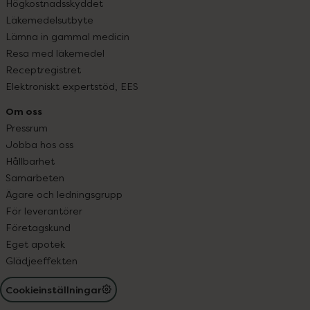
Högkostnadsskyddet
Läkemedelsutbyte
Lämna in gammal medicin
Resa med läkemedel
Receptregistret
Elektroniskt expertstöd, EES
Om oss
Pressrum
Jobba hos oss
Hållbarhet
Samarbeten
Ägare och ledningsgrupp
För leverantörer
Företagskund
Eget apotek
Glädjeeffekten
Cookieinställningar