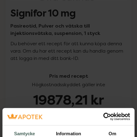
Signifor 10 mg
Pasireotid, Pulver och vätska till
injektionsvätska, suspension, 1 styck
Du behöver ett recept för att kunna köpa denna
vara. Om du har ett recept kan du handla genom
att logga in med ditt bank-ID.
Pris med recept
Högkostnadsskyddet gäller inte
19878,21 kr
I apotek:
19878,21 kr
Köp via ditt recept
Samtycke
Information
Om