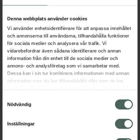
Aktuella erbjudanden
Denna webbplats använder cookies
Vi använder enhetsidentifierare för att anpassa innehållet
Beskrivning
Dölj
och annonserna till användarna, tillhandahålla funktioner
för sociala medier och analysera vår trafik. Vi
vidarebefordrar även sådana identifierare och annan
Läs alltid bipacksedeln innan
information från din enhet till de sociala medier och
användning.
annons- och analysföretag som vi samarbetar med.
Dessa kan i sin tur kombinera informationen med annan
EAN:
03663502002384
information som du har tillhandahållit eller som de har
samlat in när du har använt deras tjänster. Samtycke till
cookies är frivilligt och du kan när som helst ändra eller
Bipacksedel från FASS
Visa
Samtyckesval
återkalla ditt samtycke via webbplatsens
Nödvändig
cookieinställningar. Ett återkallat samtycke påverkar inte
lagligheten av behandling som skett innan återkallelsen.
Inställningar