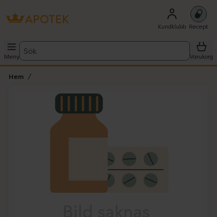
Kundklubb
Recept
Sök
Meny
Varukorg
Hem
Hoppa över Lista
Lista: . Innehåller 1 objekt.