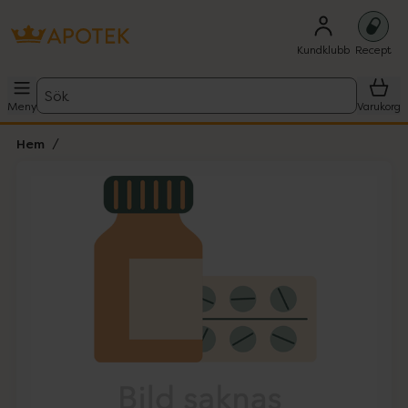
Kundklubb
Recept
Sök
Meny
Varukorg
Hem
Hoppa över Lista
Lista: . Innehåller 1 objekt.