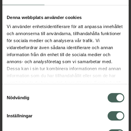
Aktuella erbjudanden
Denna webbplats använder cookies
Vi använder enhetsidentifierare för att anpassa innehållet
Beskrivning
Dölj
och annonserna till användarna, tillhandahålla funktioner
för sociala medier och analysera vår trafik. Vi
vidarebefordrar även sådana identifierare och annan
Läs alltid bipacksedeln innan
information från din enhet till de sociala medier och
användning.
annons- och analysföretag som vi samarbetar med.
Dessa kan i sin tur kombinera informationen med annan
EAN:
07046260703322
information som du har tillhandahållit eller som de har
samlat in när du har använt deras tjänster. Samtycke till
cookies är frivilligt och du kan när som helst ändra eller
Bipacksedel från FASS
Visa
Samtyckesval
återkalla ditt samtycke via webbplatsens
Nödvändig
cookieinställningar. Ett återkallat samtycke påverkar inte
lagligheten av behandling som skett innan återkallelsen.
Inställningar