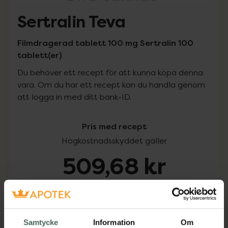
Sertralin Teva
Filmdragerad tablett 100 mg Sertralin 100
tablett(er)
Du behöver ett recept för att kunna köpa denna
vara. Om du har ett recept kan du handla genom
att logga in med ditt bank-ID.
Pris med recept
Högkostnadsskyddet gäller
509,68 kr
I apotek:
509,68 kr
Köp via ditt recept
Samtycke
Information
Om