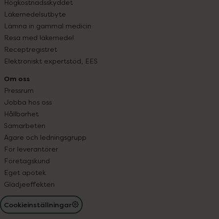
Högkostnadsskyddet
Läkemedelsutbyte
Lämna in gammal medicin
Resa med läkemedel
Receptregistret
Elektroniskt expertstöd, EES
Om oss
Pressrum
Jobba hos oss
Hållbarhet
Samarbeten
Ägare och ledningsgrupp
För leverantörer
Företagskund
Eget apotek
Glädjeeffekten
Cookieinställningar