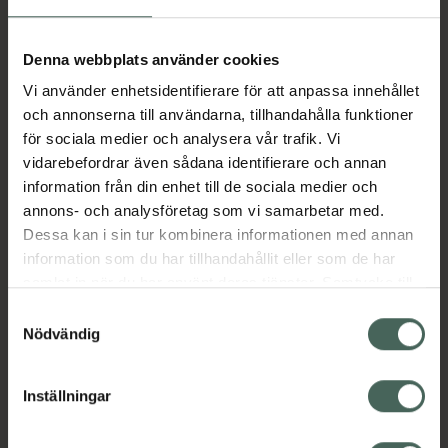
Aktuella erbjudanden
Denna webbplats använder cookies
Vi använder enhetsidentifierare för att anpassa innehållet
Beskrivning
Dölj
och annonserna till användarna, tillhandahålla funktioner
för sociala medier och analysera vår trafik. Vi
vidarebefordrar även sådana identifierare och annan
Läs alltid bipacksedeln innan
information från din enhet till de sociala medier och
användning.
annons- och analysföretag som vi samarbetar med.
Dessa kan i sin tur kombinera informationen med annan
EAN:
04260747721903
information som du har tillhandahållit eller som de har
samlat in när du har använt deras tjänster. Samtycke till
cookies är frivilligt och du kan när som helst ändra eller
Bipacksedel från FASS
Visa
Samtyckesval
återkalla ditt samtycke via webbplatsens
Nödvändig
cookieinställningar. Ett återkallat samtycke påverkar inte
lagligheten av behandling som skett innan återkallelsen.
Inställningar