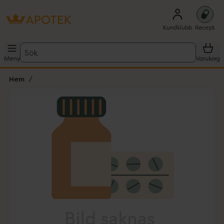
Kundklubb
Recept
Sök
Meny
Varukorg
Hem
Hoppa över Lista
Lista: . Innehåller 1 objekt.