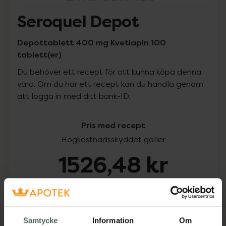
Seroquel Depot
Depottablett 400 mg Kvetiapin 100
tablett(er)
Du behöver ett recept för att kunna köpa denna
vara. Om du har ett recept kan du handla genom
att logga in med ditt bank-ID.
Pris med recept
Högkostnadsskyddet gäller
1526,48 kr
I apotek:
1526,48 kr
Köp via ditt recept
Samtycke
Information
Om