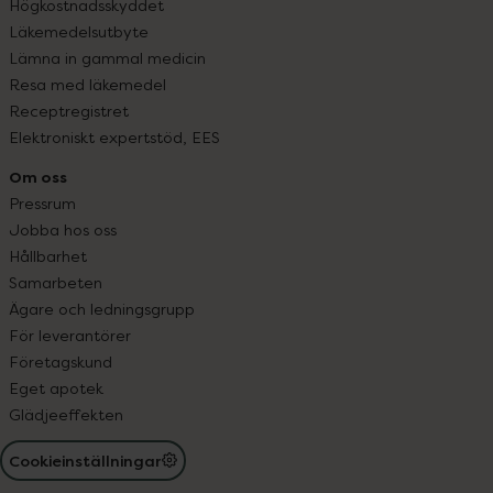
Högkostnadsskyddet
Läkemedelsutbyte
Lämna in gammal medicin
Resa med läkemedel
Receptregistret
Elektroniskt expertstöd, EES
Om oss
Pressrum
Jobba hos oss
Hållbarhet
Samarbeten
Ägare och ledningsgrupp
För leverantörer
Företagskund
Eget apotek
Glädjeeffekten
Cookieinställningar