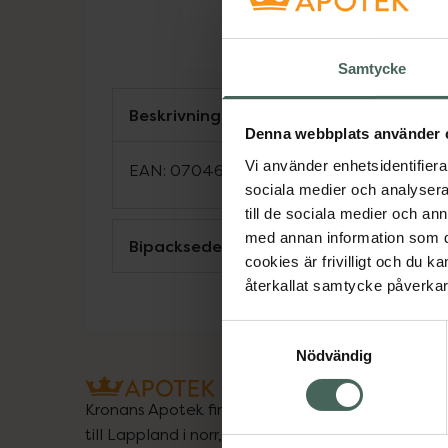
Samtycke
Beskrivning
Denna webbplats använder 
Vi använder enhetsidentifierar
EAN:
07046260312333
sociala medier och analysera 
till de sociala medier och a
med annan information som du 
Bipacksedel från FASS
cookies är frivilligt och du k
återkallat samtycke påverkar 
Samtyckesval
Nödvändig
Kronans Apotek finns här för dig. Du hittar oss fr
till Lappland i norr, och online i mobilen och på d