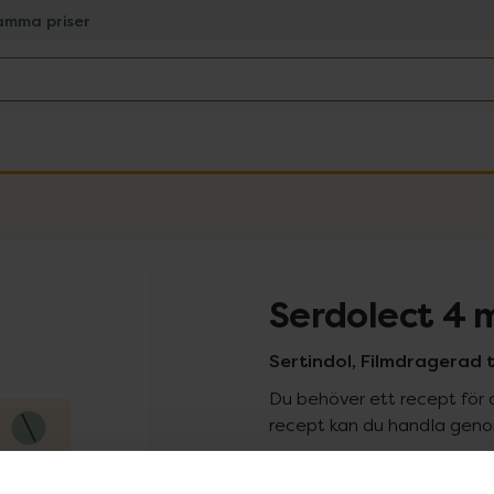
amma priser
Serdolect 4 
Sertindol, Filmdragerad t
Du behöver ett recept för 
recept kan du handla genom
Pr