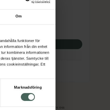
tnadsskyddet gäller
,92 kr
Om
apotek:
310,92 kr
andahålla funktioner för
p via ditt recept
n information från din enhet
 tur kombinera informationen
deras tjänster. Samtycke till
ens cookieinställningar. Ett
Marknadsföring
cept och läkemedel
Om oss
kter
Pressrum
tnadsskyddet
Jobba hos oss