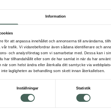
Högkos
310
Information
Dölj
I 
cookies
e för att anpassa innehållet och annonserna till användarna, tillh
Kö
vår trafik. Vi vidarebefordrar även sådana identifierare och anna
nnons- och analysföretag som vi samarbetar med. Dessa kan i sin
har tillhandahållit eller som de har samlat in när du har använt 
Visa
Aktuella erbjudanden
an när som helst ändra eller återkalla ditt samtycke via webbplats
inte lagligheten av behandling som skett innan återkallelsen.
Inställningar
Statistik
Kundservice
Om re
ån Skåne i syd
Kontakta oss
Fullma
atorn.
Vanliga frågor
Högkos