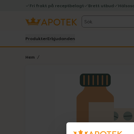
Fri frakt på receptbelagt
Brett utbud
Hälsos
Sök
Produkter
Erbjudanden
Hem
Hoppa över Lista
Lista: . Innehåller 1 objekt.