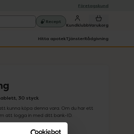
Företagskund
Recept
Kundklubb
Varukorg
Hitta apotek
Tjänster
Rådgivning
mg
ablett, 30 styck
att kunna köpa denna vara. Om du har ett
 att logga in med ditt bank-ID.
is med recept