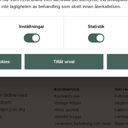
inte lagligheten av behandling som skett innan återkallelsen.
Aktuella erbjudanden
Inställningar
Statistik
okies
Tillåt urval
Kundservice
Om re
ån Skåne i syd
Kontakta oss
Fullma
atorn.
Vanliga frågor
Högkos
lpa just dig
Hitta apotek
Läkem
s.
Handla tryggt
Lämna 
Leverans, betalning och retur
Resa 