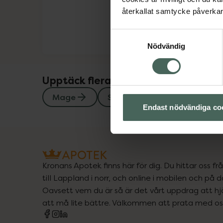
återkallat samtycke påverkar 
Samtyckesval
Nödvändig
Upptäck flera produkter inom
Mage
Stomi
Endast nödvändiga co
Kronans Apotek finns här för dig. Du hittar oss fr
till Lappland i norr, och online i mobilen och på d
Oavsett vem du är så är det vårt uppdrag att hjä
att må lite bättre. Välkommen att prata med os