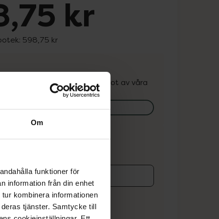
,75 kr
potek:
598,75 kr
. Varan kan finnas i lager hos något av våra
k.
lagerstatus på apotek
Om
ns i lager online
andahålla funktioner för
n information från din enhet
koren
 tur kombinera informationen
deras tjänster. Samtycke till
ens cookieinställningar. Ett