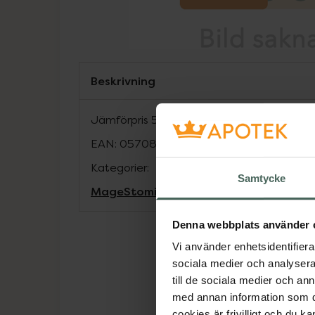
Beskrivning
Jämförpris
59,88 kr
/
st
EAN:
05708932912358
Kategorier:
Samtycke
Mage
Stomi
Denna webbplats använder 
Vi använder enhetsidentifierar
sociala medier och analysera 
till de sociala medier och a
med annan information som du 
cookies är frivilligt och du k