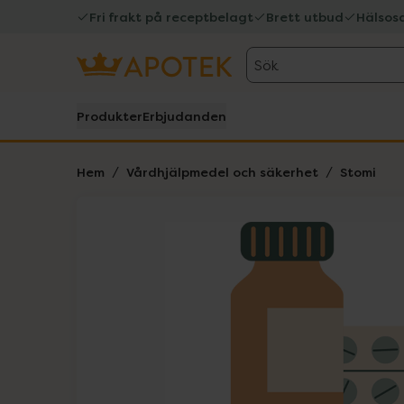
Fri frakt på receptbelagt
Brett utbud
Hälsos
Sök
Produkter
Erbjudanden
Hem
Vårdhjälpmedel och säkerhet
Stomi
Hoppa över Lista
Lista: . Innehåller 1 objekt.