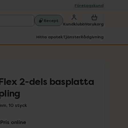
Företagskund
Recept
Kundklubb
Varukorg
Hitta apotek
Tjänster
Rådgivning
Flex 2-dels basplatta
pling
mm, 10 styck
Pris online