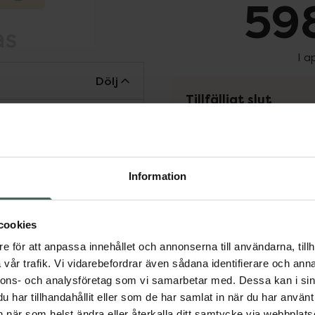
598
I a
Dölj
Tillfälligt slut
Tillfälligt slut online
fysiska Kronans Apote
Se 
Information
Få mejl när varan fin
cookies
Din e-postadress
e för att anpassa innehållet och annonserna till användarna, tillh
vår trafik. Vi vidarebefordrar även sådana identifierare och anna
vill
Jag accepterar
nnons- och analysföretag som vi samarbetar med. Dessa kan i sin
har tillhandahållit eller som de har samlat in när du har använt 
Spara
an när som helst ändra eller återkalla ditt samtycke via webbplats