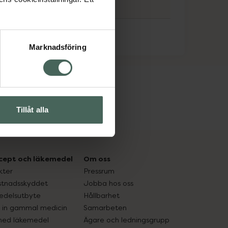
Marknadsföring
Tillåt alla
cept och läkemedel
Om oss
kter
Pressrum
tnadsskyddet
Jobba hos oss
edelsutbyte
Hållbarhet
in gammal medicin
Samarbeten
med läkemedel
Ägare och ledningsgrupp