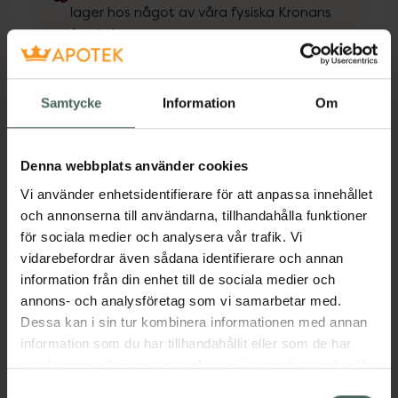
lager hos något av våra fysiska Kronans
Apotek.
Se lagerstatus på apotek
Samtycke
Information
Om
Få mejl när varan finns i lager online
Din e-postadress
Denna webbplats använder cookies
Vi använder enhetsidentifierare för att anpassa innehållet
villkoren
Jag accepterar
och annonserna till användarna, tillhandahålla funktioner
för sociala medier och analysera vår trafik. Vi
Spara
vidarebefordrar även sådana identifierare och annan
information från din enhet till de sociala medier och
Aktuella erbjudanden
annons- och analysföretag som vi samarbetar med.
Dessa kan i sin tur kombinera informationen med annan
information som du har tillhandahållit eller som de har
Beskrivning
Dölj
samlat in när du har använt deras tjänster. Samtycke till
cookies är frivilligt och du kan när som helst ändra eller
Samtyckesval