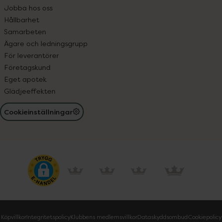
Jobba hos oss
Hållbarhet
Samarbeten
Ägare och ledningsgrupp
För leverantörer
Företagskund
Eget apotek
Glädjeeffekten
Cookieinställningar
Köpvillkor
Integritetspolicy
Klubbens medlemsvillkor
Dataskyddsombud
Cookiepolicy