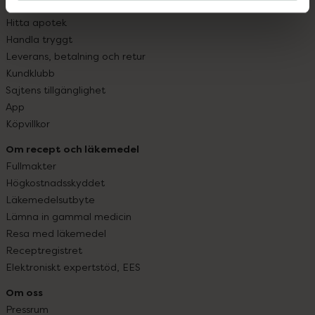
Vanliga frågor
Hitta apotek
Handla tryggt
Leverans, betalning och retur
Kundklubb
Sajtens tillgänglighet
App
Köpvillkor
Om recept och läkemedel
Fullmakter
Högkostnadsskyddet
Läkemedelsutbyte
Lämna in gammal medicin
Resa med läkemedel
Receptregistret
Elektroniskt expertstöd, EES
Om oss
Pressrum