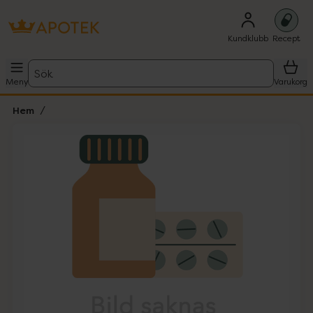
Kundklubb
Recept
Sök
Meny
Varukorg
Hem
Hoppa över Lista
Lista: . Innehåller 1 objekt.