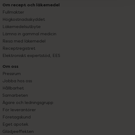
Om recept och läkemedel
Fullmakter
Högkostnadsskyddet
Läkemedelsutbyte
Lämna in gammal medicin
Resa med läkemedel
Receptregistret
Elektroniskt expertstöd, EES
Om oss
Pressrum
Jobba hos oss
Hållbarhet
Samarbeten
Ägare och ledningsgrupp
För leverantörer
Företagskund
Eget apotek
Glädjeeffekten