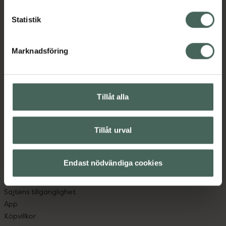
Statistik
Kronans Apotek finns här för dig. Du hittar oss från Skåne i
syd till Lappland i norr, och online i mobilen och på
Marknadsföring
datorn. Oavsett vem du är så är det vårt uppdrag att
hjälpa just dig att må lite bättre. Välkommen att prata
med oss.
Tillåt alla
Kundservice
Kontakta oss
Tillåt urval
Vanliga frågor
Hitta apotek
Handla tryggt
Endast nödvändiga cookies
Leverans, betalning och retur
Kundklubb
Sajtens tillgänglighet
App
Köpvillkor