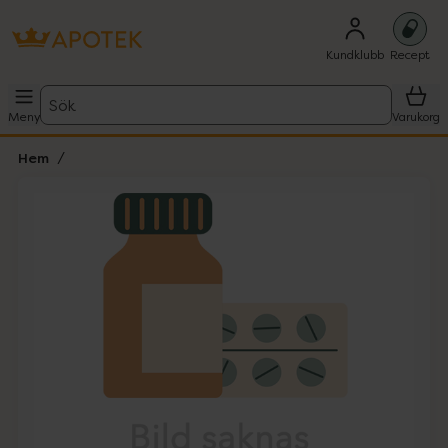
Kundklubb
Recept
Sök
Meny
Varukorg
Hem
Hoppa över Lista
Lista: . Innehåller 1 objekt.