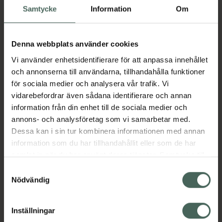
Samtycke
Information
Om
Snabba leveranser
Finns i webblager
Denna webbplats använder cookies
Vi använder enhetsidentifierare för att anpassa innehållet
Aktuella erbjudanden
och annonserna till användarna, tillhandahålla funktioner
för sociala medier och analysera vår trafik. Vi
vidarebefordrar även sådana identifierare och annan
Beskrivning
Dölj
information från din enhet till de sociala medier och
annons- och analysföretag som vi samarbetar med.
Jämförpris
79,19 kr
/
st
Dessa kan i sin tur kombinera informationen med annan
information som du har tillhandahållit eller som de har
EAN:
05708932857727
samlat in när du har använt deras tjänster. Samtycke till
Kategorier:
cookies är frivilligt och du kan när som helst ändra eller
Samtyckesval
återkalla ditt samtycke via webbplatsens
Nödvändig
cookieinställningar. Ett återkallat samtycke påverkar inte
lagligheten av behandling som skett innan återkallelsen.
Inställningar