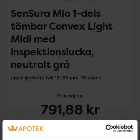
SenSura Mio 1-dels
tömbar Convex Light
Midi med
inspektionslucka,
neutralt grå
uppklippbart hål 15-33 mm, 10 styck
Pris online
791,88 kr
I apotek:
791,88 kr
SenSura Mio 1-d
Köp