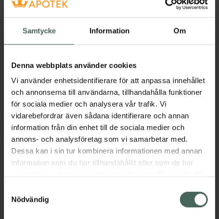
Snabba leveranser
Finns i webblager
Samtycke
Information
Om
Aktuella erbjudanden
Denna webbplats använder cookies
Beskrivning
Dölj
Vi använder enhetsidentifierare för att anpassa innehållet
och annonserna till användarna, tillhandahålla funktioner
för sociala medier och analysera vår trafik. Vi
Jämförpris
38,58 kr
/
st
vidarebefordrar även sådana identifierare och annan
EAN:
05708932912167
information från din enhet till de sociala medier och
Kategorier:
annons- och analysföretag som vi samarbetar med.
Dessa kan i sin tur kombinera informationen med annan
Mage
Stomi
information som du har tillhandahållit eller som de har
samlat in när du har använt deras tjänster. Samtycke till
cookies är frivilligt och du kan när som helst ändra eller
Samtyckesval
återkalla ditt samtycke via webbplatsens
Nödvändig
Upptäck flera produkter inom
cookieinställningar. Ett återkallat samtycke påverkar inte