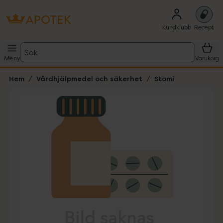
Kundklubb
Recept
Sök
Meny
Varukorg
Hem
Vårdhjälpmedel och säkerhet
Stomi
Hoppa över Lista
Lista: . Innehåller 1 objekt.