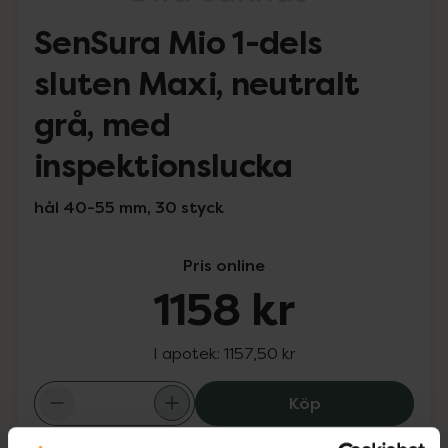
SenSura Mio 1-dels
sluten Maxi, neutralt
grå, med
inspektionslucka
hål 40-55 mm, 30 styck
Pris online
1158 kr
I apotek:
1157,50 kr
SenSura Mio 1-de
Köp