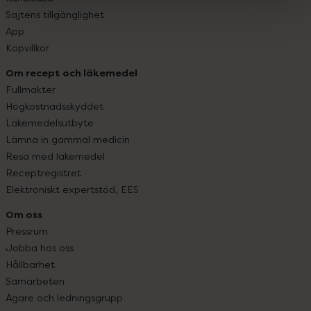
Sajtens tillgänglighet
App
Köpvillkor
Om recept och läkemedel
Fullmakter
Högkostnadsskyddet
Läkemedelsutbyte
Lämna in gammal medicin
Resa med läkemedel
Receptregistret
Elektroniskt expertstöd, EES
Om oss
Pressrum
Jobba hos oss
Hållbarhet
Samarbeten
Ägare och ledningsgrupp