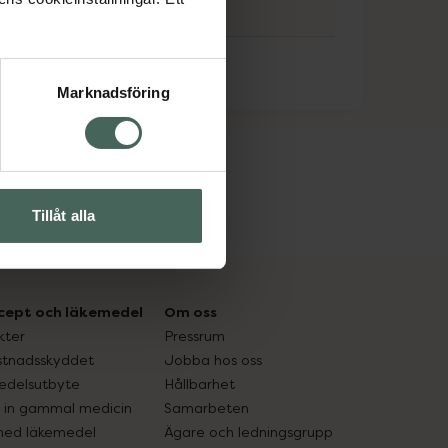
Marknadsföring
Tillåt alla
cept och läkemedel
Om oss
kter
Pressrum
tnadsskyddet
Jobba hos oss
edelsutbyte
Hållbarhet
in gammal medicin
Samarbeten
med läkemedel
Ägare och ledningsgrupp