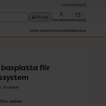
Företagskund
Recept
Kundklubb
Varukorg
Hitta apotek
Tjänster
Rådgivning
 basplatta för
gssystem
, 10 styck
Pris online