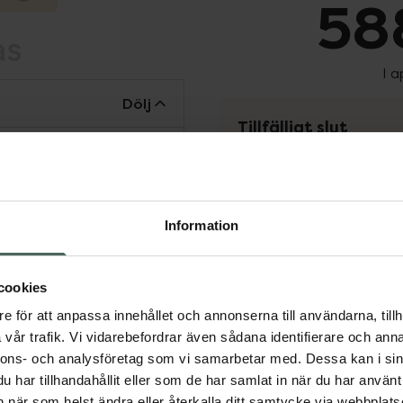
588
I 
Dölj
Tillfälligt slut
Tillfälligt slut online
fysiska Kronans Apote
Se 
Information
Få mejl när varan fin
cookies
Din e-postadress
e för att anpassa innehållet och annonserna till användarna, tillh
vår trafik. Vi vidarebefordrar även sådana identifierare och anna
vill
Jag accepterar
nnons- och analysföretag som vi samarbetar med. Dessa kan i sin
har tillhandahållit eller som de har samlat in när du har använt 
Spara
an när som helst ändra eller återkalla ditt samtycke via webbplats