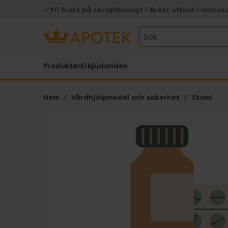
Fri frakt på receptbelagt
Brett utbud
Hälsos
Sök
Produkter
Erbjudanden
Hem
Vårdhjälpmedel och säkerhet
Stomi
Hoppa över Lista
Lista: . Innehåller 1 objekt.