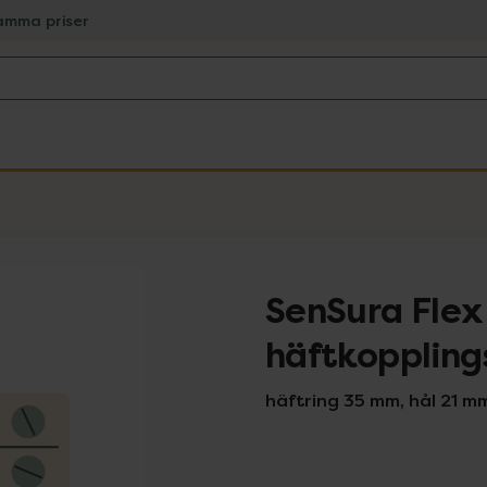
amma priser
SenSura Flex
häftkopplin
häftring 35 mm, hål 21 mm