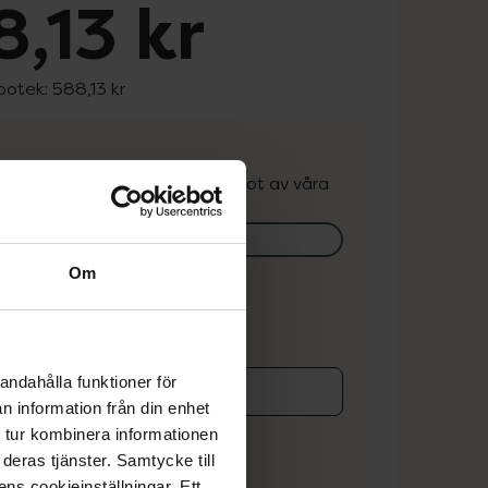
,13 kr
apotek:
588,13 kr
. Varan kan finnas i lager hos något av våra
k.
lagerstatus på apotek
Om
ns i lager online
andahålla funktioner för
n information från din enhet
koren
 tur kombinera informationen
deras tjänster. Samtycke till
ens cookieinställningar. Ett