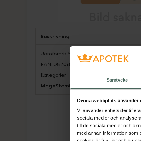
Beskrivning
Jämförpris
58,81 kr
/
st
EAN:
05708932347457
Kategorier:
Samtycke
Mage
Stomi
Denna webbplats använder 
Vi använder enhetsidentifierar
sociala medier och analysera 
till de sociala medier och a
med annan information som du 
cookies är frivilligt och du k