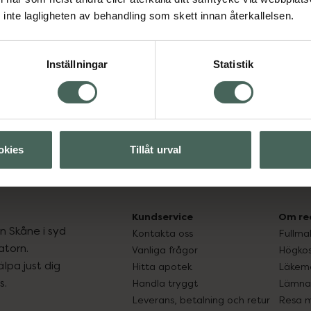
inte lagligheten av behandling som skett innan återkallelsen.
Aktuella erbjudanden
Inställningar
Statistik
okies
Tillåt urval
Kundservice
Om re
ån Skåne i syd
Kontakta oss
Fullma
atorn.
Vanliga frågor
Högkos
lpa just dig
Hitta apotek
Läkem
s.
Handla tryggt
Lämna 
Leverans, betalning och retur
Resa 