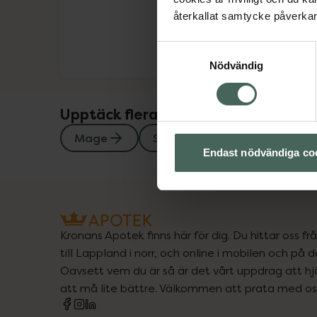
återkallat samtycke påverkar 
Samtyckesval
Nödvändig
Upptäck flera produkter inom
Mage
Stomi
Endast nödvändiga co
Kronans Apotek finns här för dig. Du hittar oss fr
till Lappland i norr, och online i mobilen och på d
Oavsett vem du är så är det vårt uppdrag att hjä
att må lite bättre. Välkommen att prata med os