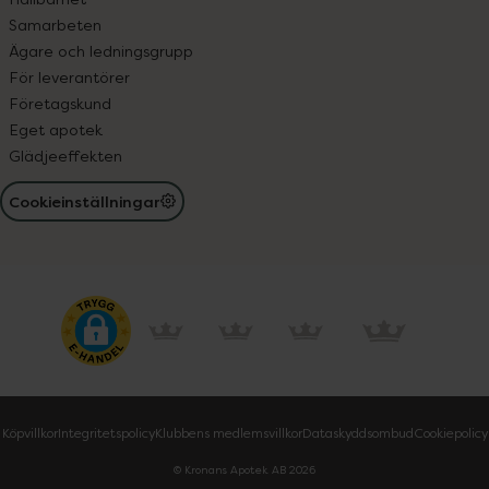
Samarbeten
Ägare och ledningsgrupp
För leverantörer
Företagskund
Eget apotek
Glädjeeffekten
Cookieinställningar
Köpvillkor
Integritetspolicy
Klubbens medlemsvillkor
Dataskyddsombud
Cookiepolicy
© Kronans Apotek AB
2026