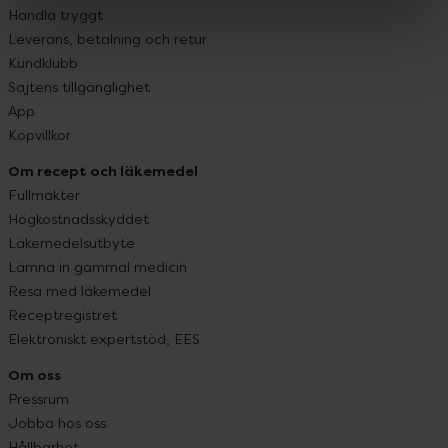
Handla tryggt
Leverans, betalning och retur
Kundklubb
Sajtens tillgänglighet
App
Köpvillkor
Om recept och läkemedel
Fullmakter
Högkostnadsskyddet
Läkemedelsutbyte
Lämna in gammal medicin
Resa med läkemedel
Receptregistret
Elektroniskt expertstöd, EES
Om oss
Pressrum
Jobba hos oss
Hållbarhet