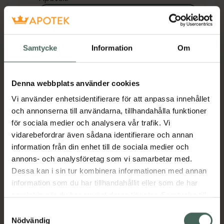
Se lagerstatus på apotek
Få mejl när varan finns i lager online
Samtycke
Information
Om
Din e-postadress
Denna webbplats använder cookies
villkoren
Jag accepterar
Vi använder enhetsidentifierare för att anpassa innehållet
och annonserna till användarna, tillhandahålla funktioner
Spara
för sociala medier och analysera vår trafik. Vi
vidarebefordrar även sådana identifierare och annan
Aktuella erbjudanden
information från din enhet till de sociala medier och
annons- och analysföretag som vi samarbetar med.
Dessa kan i sin tur kombinera informationen med annan
Beskrivning
Dölj
information som du har tillhandahållit eller som de har
samlat in när du har använt deras tjänster. Samtycke till
Jämförpris
62,94 kr
/
st
cookies är frivilligt och du kan när som helst ändra eller
Samtyckesval
återkalla ditt samtycke via webbplatsens
Nödvändig
EAN:
05708932410038