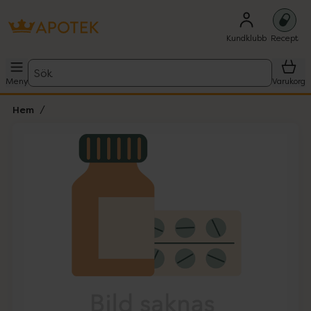
Kundklubb
Recept
Sök
Meny
Varukorg
Hem
Hoppa över Lista
Lista: . Innehåller 1 objekt.