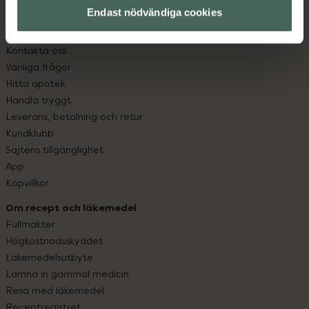
Endast nödvändiga cookies
Kundservice
Kontakta oss
Vanliga frågor
Hitta apotek
Handla tryggt
Leverans, betalning och retur
Kundklubb
Sajtens tillgänglighet
App
Köpvillkor
Om recept och läkemedel
Fullmakter
Högkostnadsskyddet
Läkemedelsutbyte
Lämna in gammal medicin
Resa med läkemedel
Receptregistret