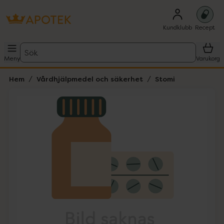
Kundklubb
Recept
Sök
Meny
Varukorg
Hem
Vårdhjälpmedel och säkerhet
Stomi
Hoppa över Lista
Lista: . Innehåller 1 objekt.