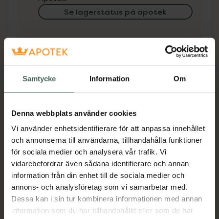
Se lagerstatus på apotek
Få mejl när varan finns i lager online
Din e-postadress
Samtycke
Information
Om
villkoren
Jag accepterar
Spara
Denna webbplats använder cookies
Vi använder enhetsidentifierare för att anpassa innehållet
och annonserna till användarna, tillhandahålla funktioner
Aktuella erbjudanden
för sociala medier och analysera vår trafik. Vi
vidarebefordrar även sådana identifierare och annan
Beskrivning
Dölj
information från din enhet till de sociala medier och
annons- och analysföretag som vi samarbetar med.
Dessa kan i sin tur kombinera informationen med annan
Jämförpris
62,94 kr
/
st
information som du har tillhandahållit eller som de har
EAN:
05708932409599