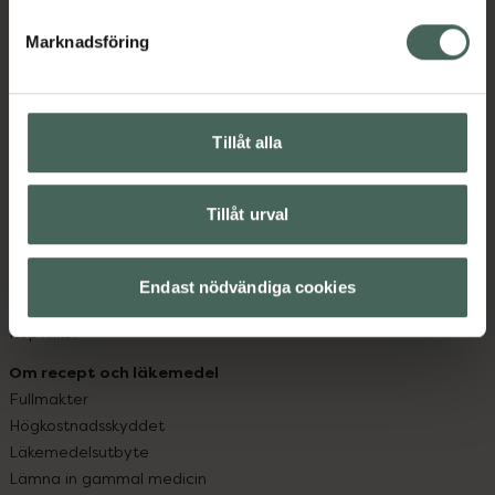
hjälpa just dig att må lite bättre. Välkommen att prata
med oss.
Marknadsföring
Kundservice
Kontakta oss
Tillåt alla
Vanliga frågor
Hitta apotek
Handla tryggt
Tillåt urval
Leverans, betalning och retur
Kundklubb
Sajtens tillgänglighet
Endast nödvändiga cookies
App
Köpvillkor
Om recept och läkemedel
Fullmakter
Högkostnadsskyddet
Läkemedelsutbyte
Lämna in gammal medicin