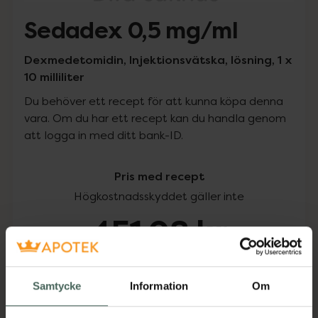
Sedadex 0,5 mg/ml
Dexmedetomidin, Injektionsvätska, lösning, 1 x
10 milliliter
Du behöver ett recept för att kunna köpa denna
vara. Om du har ett recept kan du handla genom
att logga in med ditt bank-ID.
Pris med recept
Högkostnadsskyddet gäller inte
451,08 kr
I apotek:
451,08 kr
Samtycke
Information
Om
Köp via ditt recept