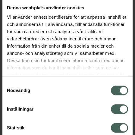
Denna webbplats använder cookies
Aktuella erbjudanden
Vi använder enhetsidentifierare för att anpassa innehållet
och annonserna till användarna, tillhandahålla funktioner
Beskrivning
Dölj
för sociala medier och analysera vår trafik. Vi
vidarebefordrar även sådana identifierare och annan
information från din enhet till de sociala medier och
Läs alltid bipacksedeln innan
annons- och analysföretag som vi samarbetar med.
användning.
Dessa kan i sin tur kombinera informationen med annan
information som du har tillhandahållit eller som de har
EAN:
07046264356357
samlat in när du har använt deras tjänster. Samtycke till
cookies är frivilligt och du kan när som helst ändra eller
Samtyckesval
återkalla ditt samtycke via webbplatsens
Nödvändig
cookieinställningar. Ett återkallat samtycke påverkar inte
lagligheten av behandling som skett innan återkallelsen.
Inställningar
Kronans Apotek finns här för dig. Du hittar oss från Skåne i
syd till Lappland i norr, och online i mobilen och på
Statistik
datorn. Oavsett vem du är så är det vårt uppdrag att