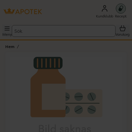
Kundklubb
Recept
Sök
Meny
Varukorg
Hem
Hoppa över Lista
Lista: . Innehåller 1 objekt.