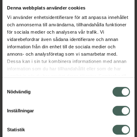
Denna webbplats använder cookies
Aktuella erbjudanden
Vi använder enhetsidentifierare för att anpassa innehållet
och annonserna till användarna, tillhandahålla funktioner
Beskrivning
Dölj
för sociala medier och analysera vår trafik. Vi
vidarebefordrar även sådana identifierare och annan
information från din enhet till de sociala medier och
Läs alltid bipacksedeln innan
annons- och analysföretag som vi samarbetar med.
användning.
Dessa kan i sin tur kombinera informationen med annan
information som du har tillhandahållit eller som de har
EAN:
07046260067776
samlat in när du har använt deras tjänster. Samtycke till
cookies är frivilligt och du kan när som helst ändra eller
Samtyckesval
återkalla ditt samtycke via webbplatsens
Nödvändig
cookieinställningar. Ett återkallat samtycke påverkar inte
lagligheten av behandling som skett innan återkallelsen.
Inställningar
Kronans Apotek finns här för dig. Du hittar oss från Skåne i
syd till Lappland i norr, och online i mobilen och på
Statistik
datorn. Oavsett vem du är så är det vårt uppdrag att