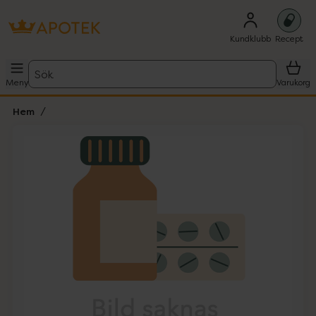
Kundklubb
Recept
Sök
Meny
Varukorg
Hem
Hoppa över Lista
Lista: . Innehåller 1 objekt.