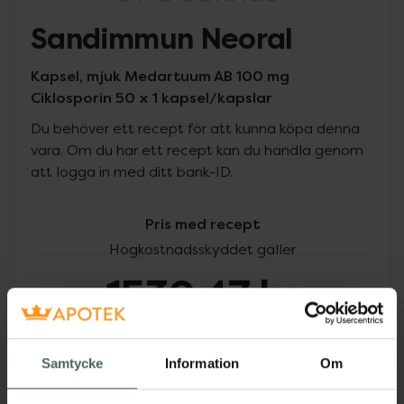
Sandimmun Neoral
Kapsel, mjuk Medartuum AB 100 mg
Ciklosporin 50 x 1 kapsel/kapslar
Du behöver ett recept för att kunna köpa denna
vara. Om du har ett recept kan du handla genom
att logga in med ditt bank-ID.
Pris med recept
Högkostnadsskyddet gäller
1530,47 kr
I apotek:
1530,47 kr
Samtycke
Information
Om
Köp via ditt recept