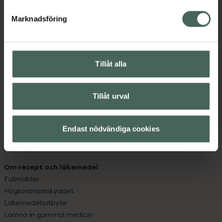
hjälpa just dig att må lite bättre. Välkommen att prata
med oss.
Marknadsföring
Kundservice
Kontakta oss
Tillåt alla
Vanliga frågor
Hitta apotek
Handla tryggt
Tillåt urval
Leverans, betalning och retur
Kundklubb
Sajtens tillgänglighet
Endast nödvändiga cookies
App
Köpvillkor
Om recept och läkemedel
Fullmakter
Högkostnadsskyddet
Läkemedelsutbyte
Lämna in gammal medicin