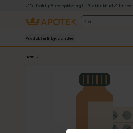
Fri frakt på receptbelagt
Brett utbud
Hälsos
Sök
Produkter
Erbjudanden
Hem
Hoppa över Lista
Lista: . Innehåller 1 objekt.