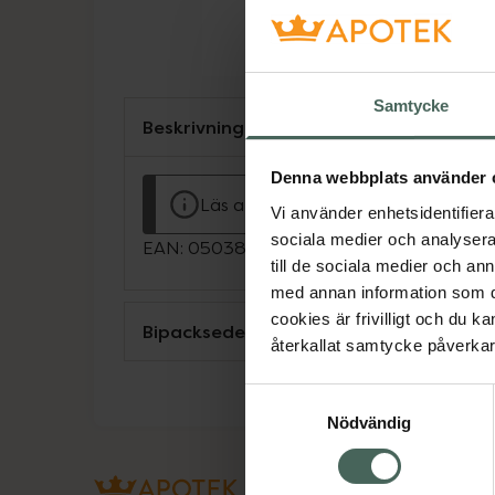
Samtycke
Beskrivning
Denna webbplats använder 
Läs alltid bipacksedeln innan använ
Vi använder enhetsidentifierar
sociala medier och analysera 
EAN:
05038256002290
till de sociala medier och a
med annan information som du 
cookies är frivilligt och du k
Bipacksedel från FASS
återkallat samtycke påverkar 
Samtyckesval
Nödvändig