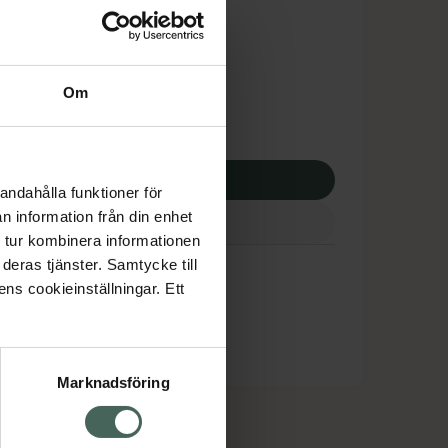
dsskyddet gäller inte
5,95 kr
Om
potek:
6185,95 kr
p via ditt recept
andahålla funktioner för
n information från din enhet
 tur kombinera informationen
deras tjänster. Samtycke till
ens cookieinställningar. Ett
Marknadsföring
cept och läkemedel
Om oss