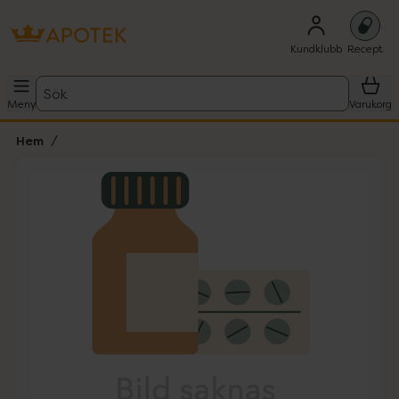
Kundklubb
Recept
Sök
Meny
Varukorg
Hem
Hoppa över Lista
Lista: . Innehåller 1 objekt.