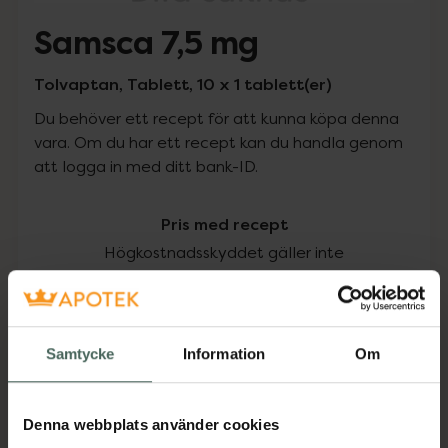
Samsca 7,5 mg
Tolvaptan, Tablett, 10 x 1 tablett(er)
Du behöver ett recept för att kunna köpa denna
vara. Om du har ett recept kan du handla genom
att logga in med ditt bank-ID.
Pris med recept
Högkostnadsskyddet gäller inte
6300,75 kr
I apotek:
6300,75 kr
Samtycke
Information
Om
Köp via ditt recept
Denna webbplats använder cookies