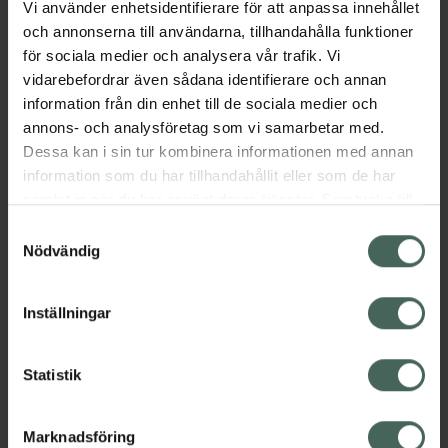
Vi använder enhetsidentifierare för att anpassa innehållet
Aktuella erbjudanden
och annonserna till användarna, tillhandahålla funktioner
för sociala medier och analysera vår trafik. Vi
vidarebefordrar även sådana identifierare och annan
Beskrivning
Dölj
information från din enhet till de sociala medier och
annons- och analysföretag som vi samarbetar med.
EAN:
05712440023635
Dessa kan i sin tur kombinera informationen med annan
information som du har tillhandahållit eller som de har
samlat in när du har använt deras tjänster. Samtycke till
cookies är frivilligt och du kan när som helst ändra eller
Samtyckesval
återkalla ditt samtycke via webbplatsens
Nödvändig
cookieinställningar. Ett återkallat samtycke påverkar inte
Kronans Apotek finns här för dig. Du hittar oss från Skåne i
lagligheten av behandling som skett innan återkallelsen.
syd till Lappland i norr, och online i mobilen och på
Inställningar
datorn. Oavsett vem du är så är det vårt uppdrag att
hjälpa just dig att må lite bättre. Välkommen att prata
Statistik
med oss.
Kundservice
Marknadsföring