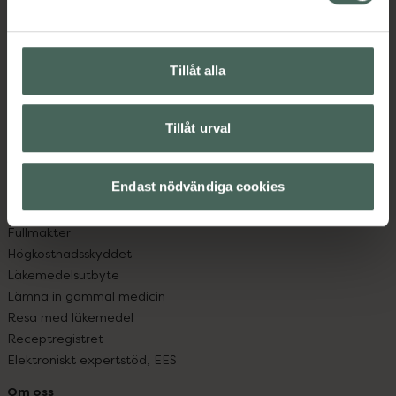
Kontakta oss
Vanliga frågor
Hitta apotek
Tillåt alla
Handla tryggt
Leverans, betalning och retur
Kundklubb
Tillåt urval
Sajtens tillgänglighet
App
Köpvillkor
Endast nödvändiga cookies
Om recept och läkemedel
Fullmakter
Högkostnadsskyddet
Läkemedelsutbyte
Lämna in gammal medicin
Resa med läkemedel
Receptregistret
Elektroniskt expertstöd, EES
Om oss