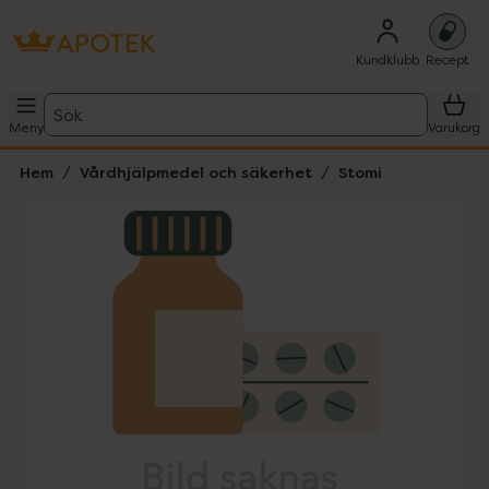
Kundklubb
Recept
Sök
Meny
Varukorg
Hem
Vårdhjälpmedel och säkerhet
Stomi
Hoppa över Lista
Lista: . Innehåller 1 objekt.