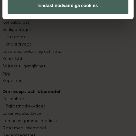
Endast nödvändiga cookies
Kundservice
Kontakta oss
Vanliga frågor
Hitta apotek
Handla tryggt
Leverans, betalning och retur
Kundklubb
Sajtens tillgänglighet
App
Köpvillkor
Om recept och läkemedel
Fullmakter
Högkostnadsskyddet
Läkemedelsutbyte
Lämna in gammal medicin
Resa med läkemedel
Receptregistret