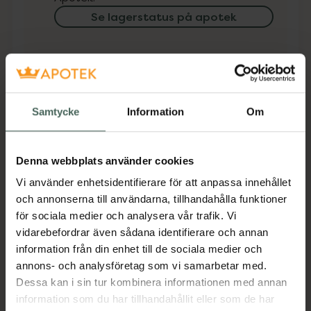
Se lagerstatus på apotek
Få mejl när varan finns i lager online
Din e-postadress
Samtycke
Information
Om
villkoren
Jag accepterar
Spara
Denna webbplats använder cookies
Vi använder enhetsidentifierare för att anpassa innehållet
och annonserna till användarna, tillhandahålla funktioner
Aktuella erbjudanden
för sociala medier och analysera vår trafik. Vi
vidarebefordrar även sådana identifierare och annan
Beskrivning
Dölj
information från din enhet till de sociala medier och
annons- och analysföretag som vi samarbetar med.
Dessa kan i sin tur kombinera informationen med annan
Jämförpris
32,52 kr
/
st
information som du har tillhandahållit eller som de har
EAN:
05035706055578