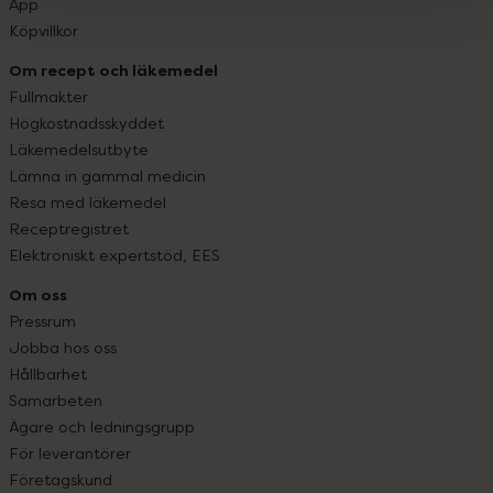
App
Köpvillkor
Om recept och läkemedel
Fullmakter
Högkostnadsskyddet
Läkemedelsutbyte
Lämna in gammal medicin
Resa med läkemedel
Receptregistret
Elektroniskt expertstöd, EES
Om oss
Pressrum
Jobba hos oss
Hållbarhet
Samarbeten
Ägare och ledningsgrupp
För leverantörer
Företagskund