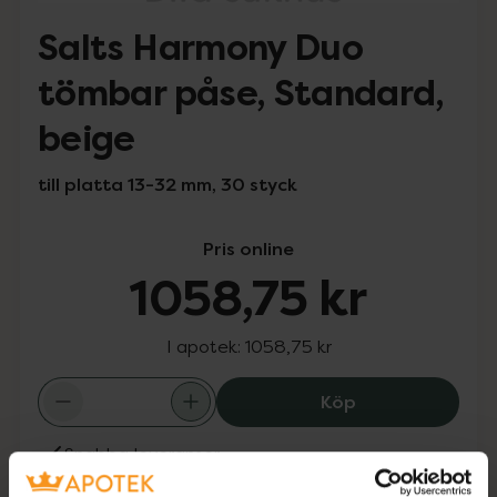
Salts Harmony Duo
tömbar påse, Standard,
beige
till platta 13-32 mm, 30 styck
Pris online
1058,75 kr
I apotek:
1058,75 kr
Salts Harmony D
Köp
Snabba leveranser
Finns i webblager