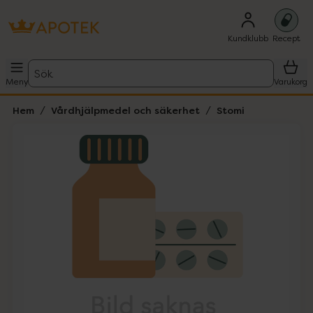
Kundklubb
Recept
Sök
Meny
Varukorg
Hem
Vårdhjälpmedel och säkerhet
Stomi
Hoppa över Lista
Lista: . Innehåller 1 objekt.