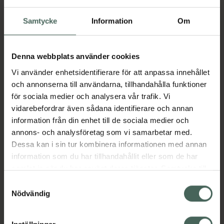
Samtycke
Information
Om
Aktuella erbjudanden
Denna webbplats använder cookies
Beskrivning
Dölj
Vi använder enhetsidentifierare för att anpassa innehållet
och annonserna till användarna, tillhandahålla funktioner
Jämförpris
35,29 kr
/
st
för sociala medier och analysera vår trafik. Vi
EAN:
05035706056025
vidarebefordrar även sådana identifierare och annan
information från din enhet till de sociala medier och
Kategorier:
annons- och analysföretag som vi samarbetar med.
Mage
Stomi
Dessa kan i sin tur kombinera informationen med annan
information som du har tillhandahållit eller som de har
samlat in när du har använt deras tjänster. Samtycke till
cookies är frivilligt och du kan när som helst ändra eller
Samtyckesval
Upptäck flera produkter inom
återkalla ditt samtycke via webbplatsens
Nödvändig
cookieinställningar. Ett återkallat samtycke påverkar inte
Mage
Stomi
lagligheten av behandling som skett innan återkallelsen.