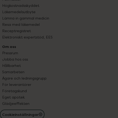
Högkostnadsskyddet
Läkemedelsutbyte
Lämna in gammal medicin
Resa med läkemedel
Receptregistret
Elektroniskt expertstöd, EES
Om oss
Pressrum
Jobba hos oss
Hållbarhet
Samarbeten
Ägare och ledningsgrupp
För leverantörer
Företagskund
Eget apotek
Glädjeeffekten
Cookieinställningar