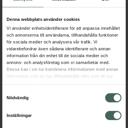
Kronans Apotek.
Denna webbplats använder cookies
Fler produkter från Utgått
Aktuella erbjudanden
Vi använder enhetsidentifierare för att anpassa innehållet
och annonserna till användarna, tillhandahålla funktioner
för sociala medier och analysera vår trafik. Vi
Beskrivning
Dölj
vidarebefordrar även sådana identifierare och annan
information från din enhet till de sociala medier och
Jämförpris
60,19 kr
/
st
annons- och analysföretag som vi samarbetar med.
Dessa kan i sin tur kombinera informationen med annan
EAN:
05035706055899
information som du har tillhandahållit eller som de har
Kategorier:
samlat in när du har använt deras tjänster. Samtycke till
cookies är frivilligt och du kan när som helst ändra eller
Samtyckesval
återkalla ditt samtycke via webbplatsens
Nödvändig
cookieinställningar. Ett återkallat samtycke påverkar inte
lagligheten av behandling som skett innan återkallelsen.
Inställningar