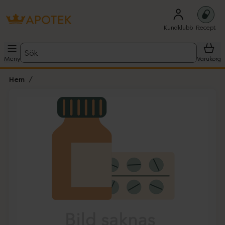
Kundklubb
Recept
Sök
Meny
Varukorg
Hem
Hoppa över Lista
Lista: . Innehåller 1 objekt.