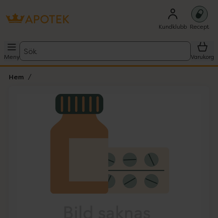
Kundklubb
Recept
Sök
Meny
Varukorg
Hem
Hoppa över Lista
Lista: . Innehåller 1 objekt.