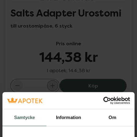
Salts Adapter Urostomi
till urostomipåse, 6 styck
Pris online
144,38 kr
I apotek:
144,38 kr
Salts Adapter U
Köp
Snabba leveranser
Finns i webblager
Samtycke
Information
Om
Aktuella erbjudanden