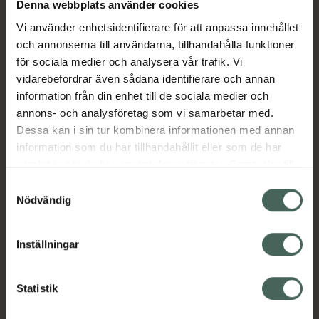
Denna webbplats använder cookies
Beskrivning
Dölj
Vi använder enhetsidentifierare för att anpassa innehållet
och annonserna till användarna, tillhandahålla funktioner
för sociala medier och analysera vår trafik. Vi
Jämförpris
24,06 kr
/
st
vidarebefordrar även sådana identifierare och annan
EAN:
05035706003500
information från din enhet till de sociala medier och
annons- och analysföretag som vi samarbetar med.
Kategorier:
Dessa kan i sin tur kombinera informationen med annan
information som du har tillhandahållit eller som de har
samlat in när du har använt deras tjänster. Samtycke till
cookies är frivilligt och du kan när som helst ändra eller
Samtyckesval
återkalla ditt samtycke via webbplatsens
Nödvändig
cookieinställningar. Ett återkallat samtycke påverkar inte
lagligheten av behandling som skett innan återkallelsen.
Kronans Apotek finns här för dig. Du hittar oss från Skåne i
Inställningar
syd till Lappland i norr, och online i mobilen och på
datorn. Oavsett vem du är så är det vårt uppdrag att
Statistik
hjälpa just dig att må lite bättre. Välkommen att prata
med oss.