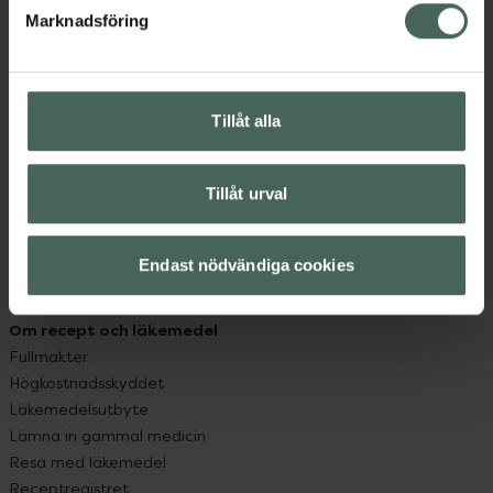
Marknadsföring
Kundservice
Kontakta oss
Vanliga frågor
Tillåt alla
Hitta apotek
Handla tryggt
Leverans, betalning och retur
Tillåt urval
Kundklubb
Sajtens tillgänglighet
App
Endast nödvändiga cookies
Köpvillkor
Om recept och läkemedel
Fullmakter
Högkostnadsskyddet
Läkemedelsutbyte
Lämna in gammal medicin
Resa med läkemedel
Receptregistret