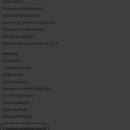
Fullmakter
Högkostnadsskyddet
Läkemedelsutbyte
Lämna in gammal medicin
Resa med läkemedel
Receptregistret
Elektroniskt expertstöd, EES
Om oss
Pressrum
Jobba hos oss
Hållbarhet
Samarbeten
Ägare och ledningsgrupp
För leverantörer
Företagskund
Eget apotek
Glädjeeffekten
Cookieinställningar