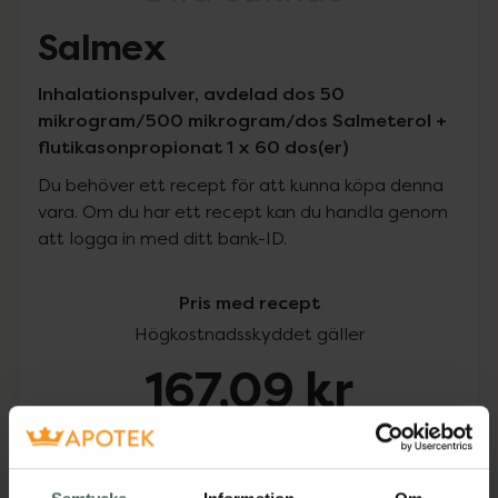
Salmex
Inhalationspulver, avdelad dos 50
mikrogram/500 mikrogram/dos Salmeterol +
flutikasonpropionat 1 x 60 dos(er)
Du behöver ett recept för att kunna köpa denna
vara. Om du har ett recept kan du handla genom
att logga in med ditt bank-ID.
Pris med recept
Högkostnadsskyddet gäller
167,09 kr
I apotek:
167,09 kr
Köp via ditt recept