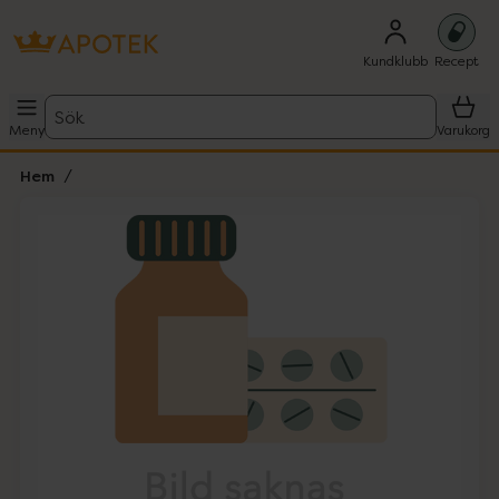
Kundklubb
Recept
Sök
Meny
Varukorg
Hem
Hoppa över Lista
Lista: . Innehåller 1 objekt.