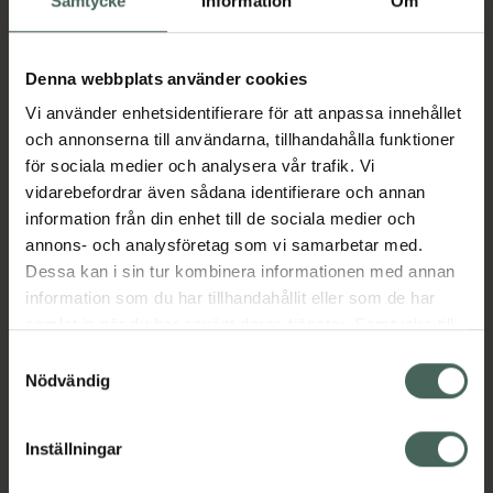
Samtycke
Information
Om
Aktuella erbjudanden
Denna webbplats använder cookies
Vi använder enhetsidentifierare för att anpassa innehållet
och annonserna till användarna, tillhandahålla funktioner
Beskrivning
Dölj
för sociala medier och analysera vår trafik. Vi
vidarebefordrar även sådana identifierare och annan
information från din enhet till de sociala medier och
Läs alltid bipacksedeln innan
annons- och analysföretag som vi samarbetar med.
användning.
Dessa kan i sin tur kombinera informationen med annan
EAN:
07046260294196
information som du har tillhandahållit eller som de har
samlat in när du har använt deras tjänster. Samtycke till
cookies är frivilligt och du kan när som helst ändra eller
Samtyckesval
Bipacksedel från FASS
Visa
återkalla ditt samtycke via webbplatsens
Nödvändig
cookieinställningar. Ett återkallat samtycke påverkar inte
lagligheten av behandling som skett innan återkallelsen.
Inställningar