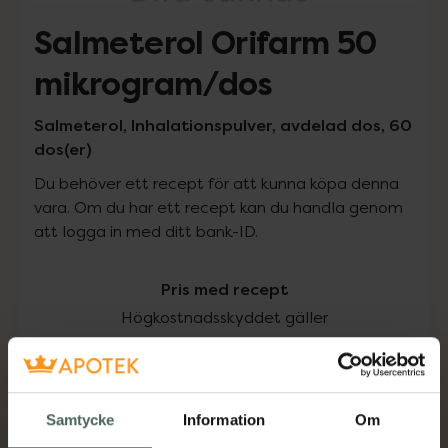
Salmeterol Orifarm 50
mikrogram/dos
Salmeterol, Inhalationspulver, avdelad dos, 60
dos(er)
Du behöver ett recept för att kunna köpa denna
vara. Om du har ett recept kan du handla genom
att logga in med ditt bank-ID.
Pris med recept
Högkostnadsskyddet gäller
245,06 kr
I apotek:
245,06 kr
Samtycke
Information
Om