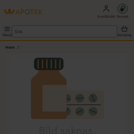
Kundklubb
Recept
Sök
Meny
Varukorg
Hem
Hoppa över Lista
Lista: . Innehåller 1 objekt.