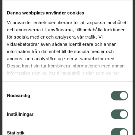
Köp via ditt recept
Denna webbplats använder cookies
Vi använder enhetsidentifierare för att anpassa innehållet
Aktuella erbjudanden
och annonserna till användarna, tillhandahålla funktioner
för sociala medier och analysera vår trafik. Vi
Beskrivning
Dölj
vidarebefordrar även sådana identifierare och annan
information från din enhet till de sociala medier och
annons- och analysföretag som vi samarbetar med.
EAN:
05711313009165
Dessa kan i sin tur kombinera informationen med annan
information som du har tillhandahållit eller som de har
samlat in när du har använt deras tjänster. Samtycke till
Bipacksedel från FASS
Visa
cookies är frivilligt och du kan när som helst ändra eller
Samtyckesval
återkalla ditt samtycke via webbplatsens
Nödvändig
cookieinställningar. Ett återkallat samtycke påverkar inte
lagligheten av behandling som skett innan återkallelsen.
Inställningar
Kronans Apotek finns här för dig. Du hittar oss från Skåne i
syd till Lappland i norr, och online i mobilen och på
Statistik