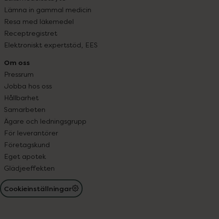
Lämna in gammal medicin
Resa med läkemedel
Receptregistret
Elektroniskt expertstöd, EES
Om oss
Pressrum
Jobba hos oss
Hållbarhet
Samarbeten
Ägare och ledningsgrupp
För leverantörer
Företagskund
Eget apotek
Glädjeeffekten
Cookieinställningar