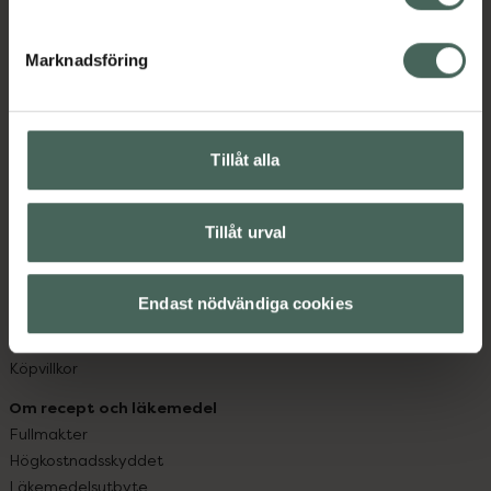
datorn. Oavsett vem du är så är det vårt uppdrag att
hjälpa just dig att må lite bättre. Välkommen att prata
Marknadsföring
med oss.
Kundservice
Kontakta oss
Tillåt alla
Vanliga frågor
Hitta apotek
Tillåt urval
Handla tryggt
Leverans, betalning och retur
Kundklubb
Endast nödvändiga cookies
Sajtens tillgänglighet
App
Köpvillkor
Om recept och läkemedel
Fullmakter
Högkostnadsskyddet
Läkemedelsutbyte