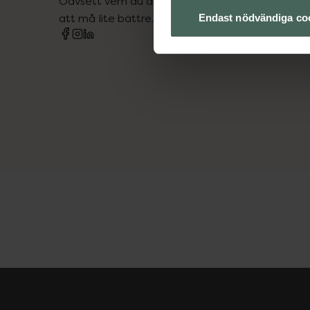
Oavsett vem du är så är det vårt uppdrag att hjä
att må lite bättre. Välkommen att prata med os
Endast nödvändiga co