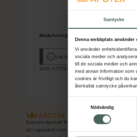
Samtycke
Beskrivning
Denna webbplats använder 
Vi använder enhetsidentifierar
Läs alltid bipacksedeln innan använ
sociala medier och analysera 
till de sociala medier och a
EAN:
07313273236346
med annan information som du 
cookies är frivilligt och du k
återkallat samtycke påverkar 
Samtyckesval
Nödvändig
Kronans Apotek finns här för dig. Du hittar oss fr
till Lappland i norr, och online i mobilen och på d