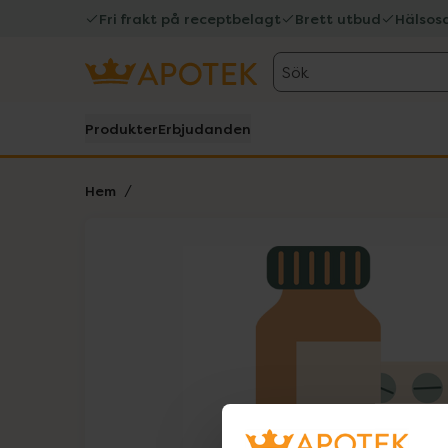
Fri frakt på receptbelagt
Brett utbud
Hälsos
Sök
Produkter
Erbjudanden
Hem
Hoppa över Lista
Lista: . Innehåller 1 objekt.