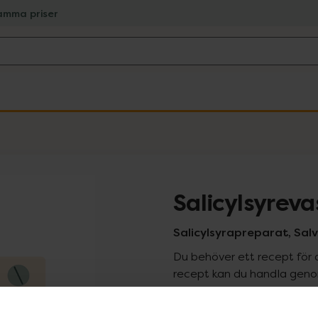
amma priser
Salicylsyreva
Salicylsyrapreparat, Sal
Du behöver ett recept för 
recept kan du handla genom
Pr