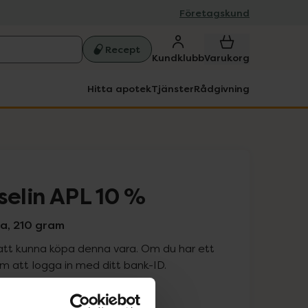
Företagskund
Recept
Kundklubb
Varukorg
Hitta apotek
Tjänster
Rådgivning
selin APL 10 %
va, 210 gram
att kunna köpa denna vara. Om du har ett
 att logga in med ditt bank-ID.
is med recept