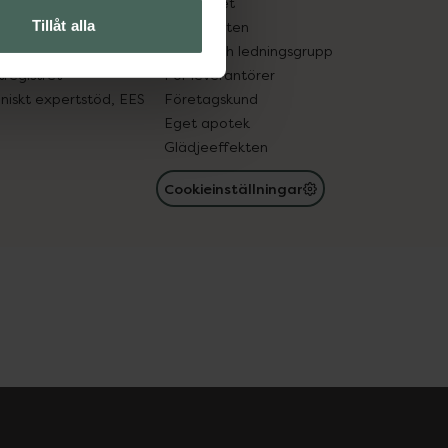
edelsutbyte
Hållbarhet
Tillåt alla
in gammal medicin
Samarbeten
med läkemedel
Ägare och ledningsgrupp
registret
För leverantörer
oniskt expertstöd, EES
Företagskund
Eget apotek
Glädjeeffekten
Cookieinställningar