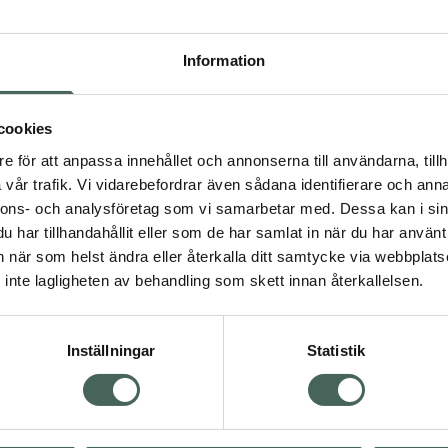
Högkos
584
Information
Dölj
cookies
I a
e för att anpassa innehållet och annonserna till användarna, tillh
Kö
dning.
vår trafik. Vi vidarebefordrar även sådana identifierare och anna
nnons- och analysföretag som vi samarbetar med. Dessa kan i sin
har tillhandahållit eller som de har samlat in när du har använt 
Aktuella erbjudanden
an när som helst ändra eller återkalla ditt samtycke via webbplats
inte lagligheten av behandling som skett innan återkallelsen.
Inställningar
Statistik
Kundservice
Om re
ån Skåne i syd
Kontakta oss
Fullma
atorn.
Vanliga frågor
Högkos