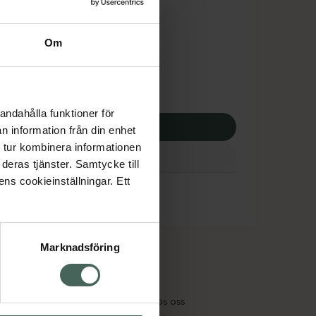
tnadsskyddet gäller
,33 kr
Om
potek:
584,33 kr
andahålla funktioner för
p via ditt recept
n information från din enhet
 tur kombinera informationen
deras tjänster. Samtycke till
ens cookieinställningar. Ett
Marknadsföring
cept och läkemedel
Om oss
kter
Pressrum
tnadsskyddet
Jobba hos oss