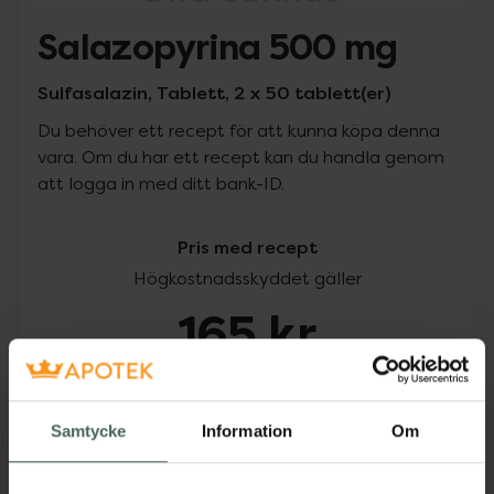
Salazopyrina 500 mg
Sulfasalazin, Tablett, 2 x 50 tablett(er)
Du behöver ett recept för att kunna köpa denna
vara. Om du har ett recept kan du handla genom
att logga in med ditt bank-ID.
Pris med recept
Högkostnadsskyddet gäller
165 kr
I apotek:
165 kr
Samtycke
Information
Om
Köp via ditt recept