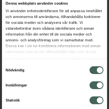
Denna webbplats använder cookies
Aktuella erbjudanden
Vi använder enhetsidentifierare för att anpassa innehållet
och annonserna till användarna, tillhandahålla funktioner
Beskrivning
Dölj
för sociala medier och analysera vår trafik. Vi
vidarebefordrar även sådana identifierare och annan
information från din enhet till de sociala medier och
Läs alltid bipacksedeln innan
annons- och analysföretag som vi samarbetar med.
användning.
Dessa kan i sin tur kombinera informationen med annan
EAN:
07046265484844
information som du har tillhandahållit eller som de har
samlat in när du har använt deras tjänster. Samtycke till
cookies är frivilligt och du kan när som helst ändra eller
Samtyckesval
återkalla ditt samtycke via webbplatsens
Nödvändig
cookieinställningar. Ett återkallat samtycke påverkar inte
lagligheten av behandling som skett innan återkallelsen.
Inställningar
Kronans Apotek finns här för dig. Du hittar oss från Skåne i
syd till Lappland i norr, och online i mobilen och på
datorn. Oavsett vem du är så är det vårt uppdrag att
Statistik
hjälpa just dig att må lite bättre. Välkommen att prata