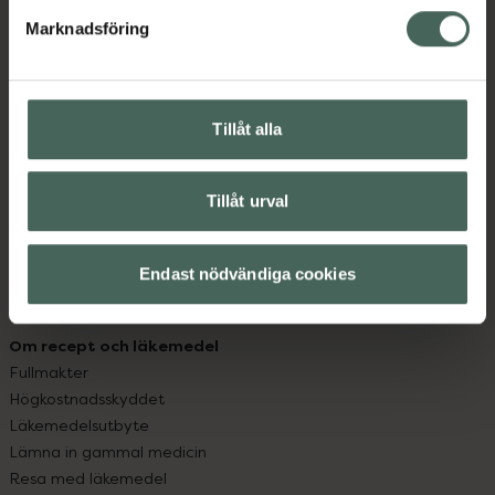
med oss.
Marknadsföring
Kundservice
Kontakta oss
Vanliga frågor
Tillåt alla
Hitta apotek
Handla tryggt
Leverans, betalning och retur
Tillåt urval
Kundklubb
Sajtens tillgänglighet
Endast nödvändiga cookies
App
Köpvillkor
Om recept och läkemedel
Fullmakter
Högkostnadsskyddet
Läkemedelsutbyte
Lämna in gammal medicin
Resa med läkemedel