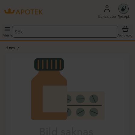
Kundklubb
Recept
Sök
Meny
Varukorg
Hem
Hoppa över Lista
Lista: . Innehåller 1 objekt.