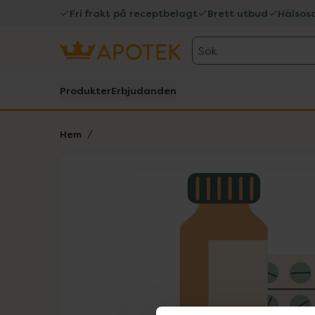
Fri frakt på receptbelagt
Brett utbud
Hälsos
Sök
Produkter
Erbjudanden
Hem
Hoppa över Lista
Lista: . Innehåller 1 objekt.