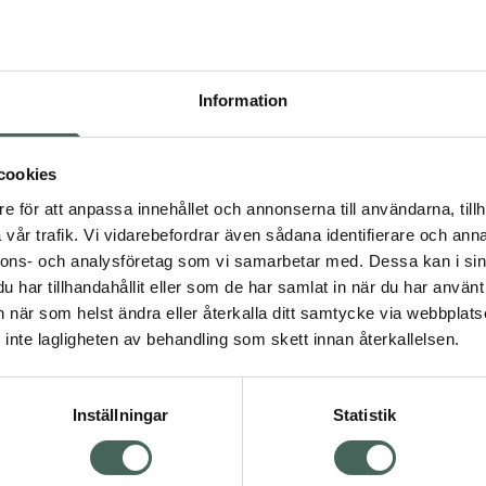
Högkos
444
Information
Dölj
I ap
cookies
Kö
dning.
e för att anpassa innehållet och annonserna till användarna, tillh
vår trafik. Vi vidarebefordrar även sådana identifierare och anna
nnons- och analysföretag som vi samarbetar med. Dessa kan i sin
Aktuella erbjudanden
har tillhandahållit eller som de har samlat in när du har använt 
an när som helst ändra eller återkalla ditt samtycke via webbplats
Visa
inte lagligheten av behandling som skett innan återkallelsen.
Inställningar
Statistik
Kundservice
Om re