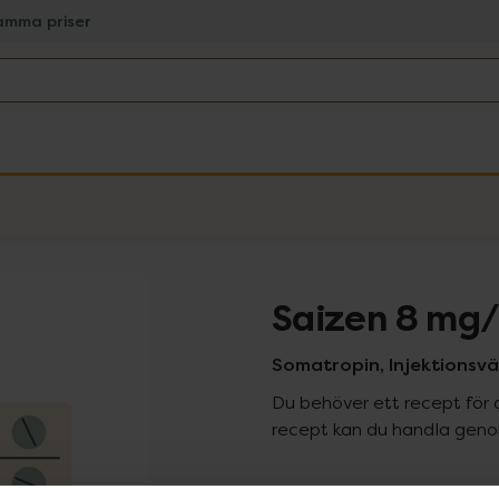
amma priser
Saizen 8 mg
Somatropin, Injektionsväts
Du behöver ett recept för 
recept kan du handla genom
Pr