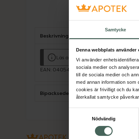
Samtycke
Beskrivning
Denna webbplats använder 
Läs alltid bipacksedeln innan använ
Vi använder enhetsidentifierar
sociala medier och analysera 
EAN:
04054839250316
till de sociala medier och a
med annan information som du 
cookies är frivilligt och du k
Bipacksedel från FASS
återkallat samtycke påverkar 
Samtyckesval
Nödvändig