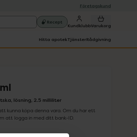
Företagskund
Recept
Kundklubb
Varukorg
Hitta apotek
Tjänster
Rådgivning
/ml
ka, lösning, 2.5 milliliter
att kunna köpa denna vara. Om du har ett
 att logga in med ditt bank-ID.
is med recept