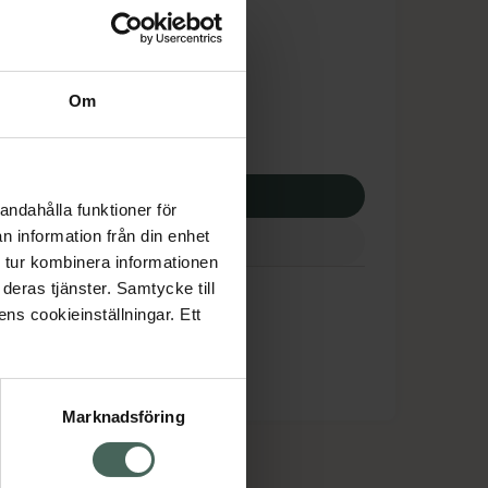
tnadsskyddet gäller
4,81 kr
Om
otek:
4444,81 kr
p via ditt recept
andahålla funktioner för
n information från din enhet
 tur kombinera informationen
deras tjänster. Samtycke till
ens cookieinställningar. Ett
Marknadsföring
cept och läkemedel
Om oss