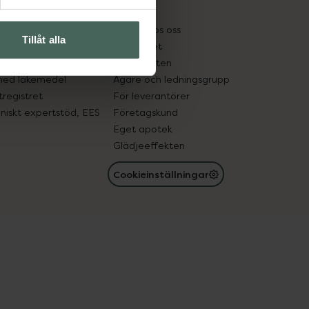
kter
Pressrum
tnadsskyddet
Jobba hos oss
Tillåt alla
edelsutbyte
Hållbarhet
in gammal medicin
Samarbeten
med läkemedel
Ägare och ledningsgrupp
registret
För leverantörer
oniskt expertstöd, EES
Företagskund
Eget apotek
Glädjeeffekten
Cookieinställningar