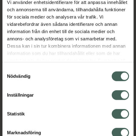
Vi använder enhetsidentifierare för att anpassa innehållet
Aktuella erbjudanden
och annonserna till användarna, tillhandahålla funktioner
för sociala medier och analysera vår trafik. Vi
vidarebefordrar även sådana identifierare och annan
Beskrivning
Dölj
information från din enhet till de sociala medier och
annons- och analysföretag som vi samarbetar med.
EAN:
07350124339672
Dessa kan i sin tur kombinera informationen med annan
information som du har tillhandahållit eller som de har
samlat in när du har använt deras tjänster. Samtycke till
cookies är frivilligt och du kan när som helst ändra eller
Samtyckesval
återkalla ditt samtycke via webbplatsens
Nödvändig
cookieinställningar. Ett återkallat samtycke påverkar inte
Kronans Apotek finns här för dig. Du hittar oss från Skåne i
lagligheten av behandling som skett innan återkallelsen.
syd till Lappland i norr, och online i mobilen och på
Inställningar
datorn. Oavsett vem du är så är det vårt uppdrag att
hjälpa just dig att må lite bättre. Välkommen att prata
Statistik
med oss.
Kundservice
Marknadsföring