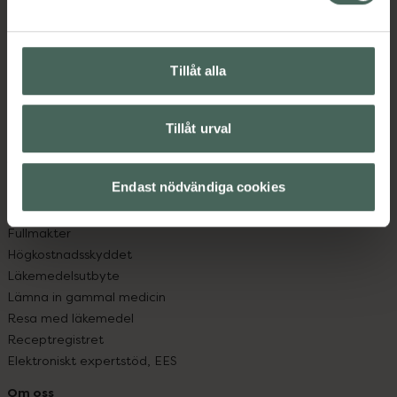
Kontakta oss
Vanliga frågor
Hitta apotek
Tillåt alla
Handla tryggt
Leverans, betalning och retur
Kundklubb
Tillåt urval
Sajtens tillgänglighet
App
Köpvillkor
Endast nödvändiga cookies
Om recept och läkemedel
Fullmakter
Högkostnadsskyddet
Läkemedelsutbyte
Lämna in gammal medicin
Resa med läkemedel
Receptregistret
Elektroniskt expertstöd, EES
Om oss