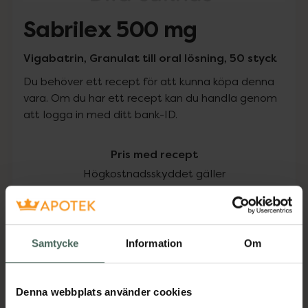
Sabrilex 500 mg
Vigabatrin, Granulat till oral lösning, 50 styck
Du behöver ett recept för att kunna köpa denna
vara. Om du har ett recept kan du handla genom
att logga in med ditt bank-ID.
Pris med recept
Högkostnadsskyddet gäller
392,97 kr
I apotek:
392,97 kr
Samtycke
Information
Om
Köp via ditt recept
Denna webbplats använder cookies