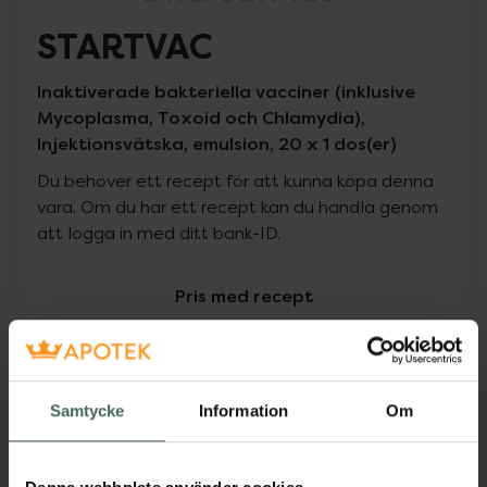
STARTVAC
Inaktiverade bakteriella vacciner (inklusive
Mycoplasma, Toxoid och Chlamydia),
Injektionsvätska, emulsion, 20 x 1 dos(er)
Du behöver ett recept för att kunna köpa denna
vara. Om du har ett recept kan du handla genom
att logga in med ditt bank-ID.
Pris med recept
Högkostnadsskyddet gäller inte
1469,33 kr
Samtycke
Information
Om
I apotek:
1469,33 kr
Köp via ditt recept