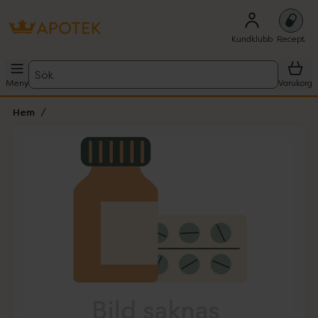
Kundklubb
Recept
Sök
Meny
Varukorg
Hem
Hoppa över Lista
Lista: . Innehåller 1 objekt.