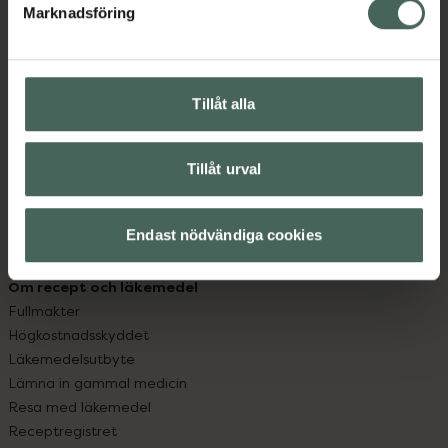
Marknadsföring
Kundservice
Kontakta oss
Vanliga frågor
Tillåt alla
Hitta apotek
Handla tryggt
Leverans, betalning och retur
Tillåt urval
Kundklubb
Sajtens tillgänglighet
App
Endast nödvändiga cookies
Köpvillkor
Om recept och läkemedel
Fullmakter
Högkostnadsskyddet
Läkemedelsutbyte
Lämna in gammal medicin
Resa med läkemedel
Receptregistret