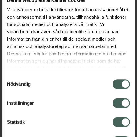
Denna webbplats använder cookies
Vi använder enhetsidentifierare för att anpassa innehållet
och annonserna till användarna, tillhandahålla funktioner
Aktuella erbjudanden
för sociala medier och analysera vår trafik. Vi
vidarebefordrar även sådana identifierare och annan
information från din enhet till de sociala medier och
Beskrivning
Dölj
annons- och analysföretag som vi samarbetar med.
Dessa kan i sin tur kombinera informationen med annan
EAN:
08427711126478
information som du har tillhandahållit eller som de har
samlat in när du har använt deras tjänster. Samtycke till
cookies är frivilligt och du kan när som helst ändra eller
Samtyckesval
återkalla ditt samtycke via webbplatsens
Nödvändig
cookieinställningar. Ett återkallat samtycke påverkar inte
lagligheten av behandling som skett innan återkallelsen.
Kronans Apotek finns här för dig. Du hittar oss från Skåne i
Inställningar
syd till Lappland i norr, och online i mobilen och på
datorn. Oavsett vem du är så är det vårt uppdrag att
Statistik
hjälpa just dig att må lite bättre. Välkommen att prata
med oss.