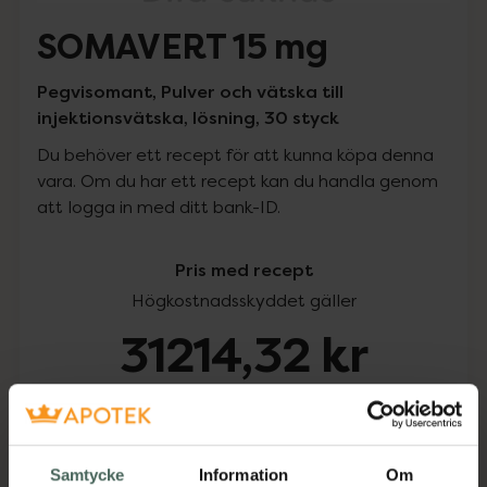
SOMAVERT 15 mg
Pegvisomant, Pulver och vätska till
injektionsvätska, lösning, 30 styck
Du behöver ett recept för att kunna köpa denna
vara. Om du har ett recept kan du handla genom
att logga in med ditt bank-ID.
Pris med recept
Högkostnadsskyddet gäller
31214,32 kr
I apotek:
31214,32 kr
Köp via ditt recept
Samtycke
Information
Om