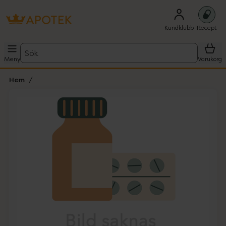
Kundklubb
Recept
Sök
Meny
Varukorg
Hem
Hoppa över Lista
Lista: . Innehåller 1 objekt.