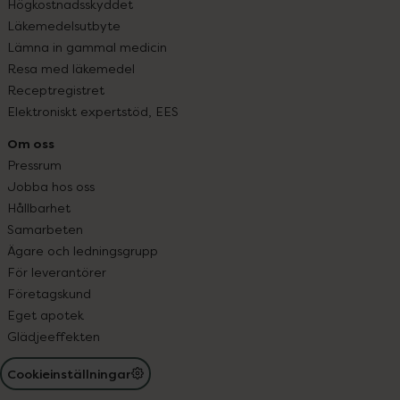
Högkostnadsskyddet
Läkemedelsutbyte
Lämna in gammal medicin
Resa med läkemedel
Receptregistret
Elektroniskt expertstöd, EES
Om oss
Pressrum
Jobba hos oss
Hållbarhet
Samarbeten
Ägare och ledningsgrupp
För leverantörer
Företagskund
Eget apotek
Glädjeeffekten
Cookieinställningar