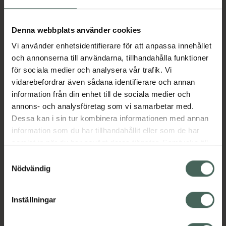
Aktuella erbjudanden
Denna webbplats använder cookies
Vi använder enhetsidentifierare för att anpassa innehållet
Beskrivning
Dölj
och annonserna till användarna, tillhandahålla funktioner
för sociala medier och analysera vår trafik. Vi
vidarebefordrar även sådana identifierare och annan
Läs alltid bipacksedeln innan
information från din enhet till de sociala medier och
användning.
annons- och analysföretag som vi samarbetar med.
Dessa kan i sin tur kombinera informationen med annan
EAN:
05415062308417
information som du har tillhandahållit eller som de har
samlat in när du har använt deras tjänster. Samtycke till
cookies är frivilligt och du kan när som helst ändra eller
Bipacksedel från FASS
Visa
Samtyckesval
återkalla ditt samtycke via webbplatsens
Nödvändig
cookieinställningar. Ett återkallat samtycke påverkar inte
lagligheten av behandling som skett innan återkallelsen.
Inställningar