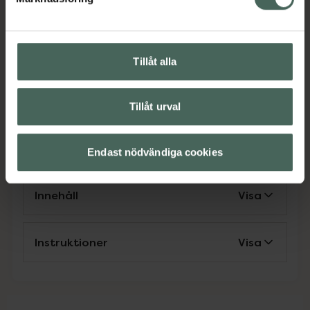
EAN:
07350023031141
Kategorier:
Betakaroten
Betakaroten
Kost och hälsa
Tillåt alla
Kosttillskott
Kosttillskott
Veganskt kosttillskott
Veganskt kosttillskott
Tillåt urval
Omdömen
Visa
Endast nödvändiga cookies
Innehåll
Visa
Instruktioner
Visa