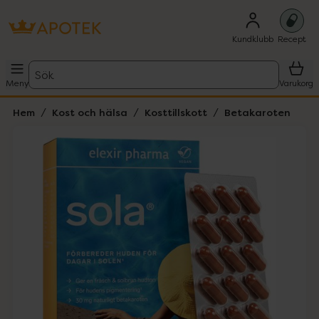
Kundklubb
Recept
Sök
Meny
Varukorg
Hem
Kost och hälsa
Kosttillskott
Betakaroten
Hoppa över Lista
Lista: . Innehåller 1 objekt.