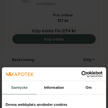
Kosttillskott
Pris online
137 kr
Köp båda för
:
274 kr
Köp båda
Beskrivning
Dölj
Kosttillskott. Rekommenderad
daglig dos bör inte överskridas.
Samtycke
Information
Om
Kosttillskott bör inte ersätta en
varierad kost och en hälsosam
livsstil. Förvaras utom räckhåll för
Denna webbplats använder cookies
små barn.