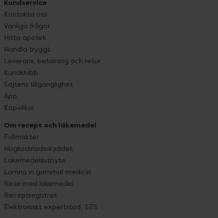
Kundservice
Kontakta oss
Vanliga frågor
Hitta apotek
Handla tryggt
Leverans, betalning och retur
Kundklubb
Sajtens tillgänglighet
App
Köpvillkor
Om recept och läkemedel
Fullmakter
Högkostnadsskyddet
Läkemedelsutbyte
Lämna in gammal medicin
Resa med läkemedel
Receptregistret
Elektroniskt expertstöd, EES