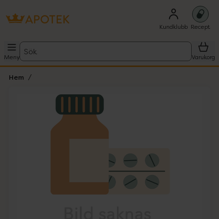
Kundklubb
Recept
Sök
Meny
Varukorg
Hem
Hoppa över Lista
Lista: . Innehåller 1 objekt.