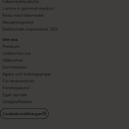
Läkemedelsutbyte
Lämna in gammal medicin
Resa med läkemedel
Receptregistret
Elektroniskt expertstöd, EES
Om oss
Pressrum
Jobba hos oss
Hållbarhet
Samarbeten
Ägare och ledningsgrupp
För leverantörer
Företagskund
Eget apotek
Glädjeeffekten
Cookieinställningar