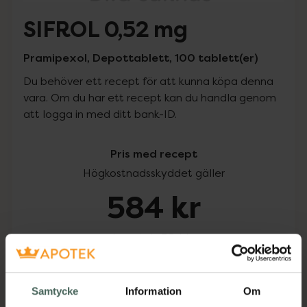
SIFROL 0,52 mg
Pramipexol, Depottablett, 100 tablett(er)
Du behöver ett recept för att kunna köpa denna
vara. Om du har ett recept kan du handla genom
att logga in med ditt bank-ID.
Pris med recept
Högkostnadsskyddet gäller
584 kr
I apotek:
584 kr
Köp via ditt recept
Samtycke
Information
Om