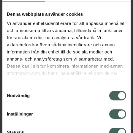
Aktuella erbjudanden
Denna webbplats använder cookies
Vi använder enhetsidentifierare för att anpassa innehållet
Beskrivning
Dölj
och annonserna till användarna, tillhandahålla funktioner
för sociala medier och analysera vår trafik. Vi
vidarebefordrar även sådana identifierare och annan
Läs alltid bipacksedeln innan
information från din enhet till de sociala medier och
användning.
annons- och analysföretag som vi samarbetar med.
EAN:
04048846014818
Dessa kan i sin tur kombinera informationen med annan
information som du har tillhandahållit eller som de har
samlat in när du har använt deras tjänster. Samtycke till
Bipacksedel från FASS
Visa
cookies är frivilligt och du kan när som helst ändra eller
Samtyckesval
återkalla ditt samtycke via webbplatsens
Nödvändig
cookieinställningar. Ett återkallat samtycke påverkar inte
lagligheten av behandling som skett innan återkallelsen.
Inställningar
Kronans Apotek finns här för dig. Du hittar oss från Skåne i
Statistik