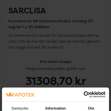
SARCLISA
Koncentrat till infusionsvätska, lösning 20
mg/ml 1 x 25 milliliter
Du behöver ett recept för att kunna köpa denna
vara. Om du har ett recept kan du handla genom
att logga in med ditt bank-ID.
Pris med recept
Högkostnadsskyddet gäller inte
31308,70 kr
I apotek:
31308,70 kr
Köp via ditt recept
Samtycke
Information
Om