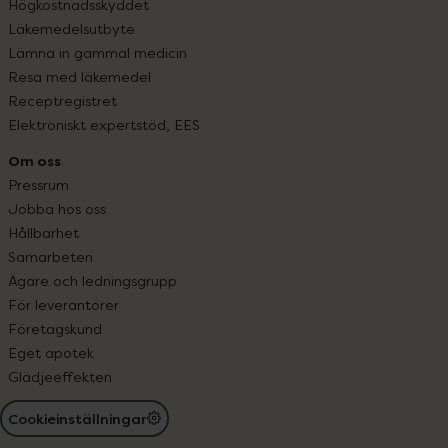
Högkostnadsskyddet
Läkemedelsutbyte
Lämna in gammal medicin
Resa med läkemedel
Receptregistret
Elektroniskt expertstöd, EES
Om oss
Pressrum
Jobba hos oss
Hållbarhet
Samarbeten
Ägare och ledningsgrupp
För leverantörer
Företagskund
Eget apotek
Glädjeeffekten
Cookieinställningar