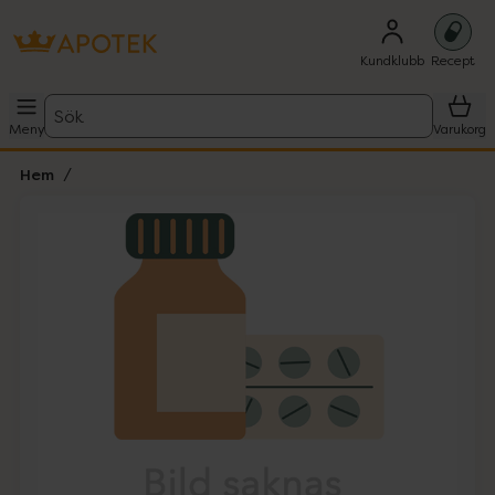
Kundklubb
Recept
Sök
Meny
Varukorg
Hem
Hoppa över Lista
Lista: . Innehåller 1 objekt.