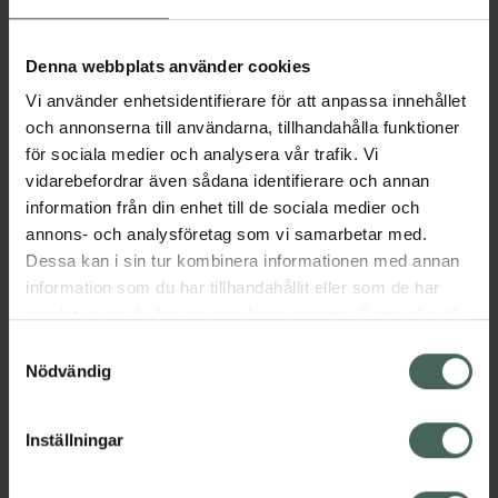
Aktuella erbjudanden
Denna webbplats använder cookies
Vi använder enhetsidentifierare för att anpassa innehållet
Beskrivning
Dölj
och annonserna till användarna, tillhandahålla funktioner
för sociala medier och analysera vår trafik. Vi
vidarebefordrar även sådana identifierare och annan
Läs alltid bipacksedeln innan
information från din enhet till de sociala medier och
användning.
annons- och analysföretag som vi samarbetar med.
Dessa kan i sin tur kombinera informationen med annan
EAN:
03664798029741
information som du har tillhandahållit eller som de har
samlat in när du har använt deras tjänster. Samtycke till
cookies är frivilligt och du kan när som helst ändra eller
Bipacksedel från FASS
Visa
Samtyckesval
återkalla ditt samtycke via webbplatsens
Nödvändig
cookieinställningar. Ett återkallat samtycke påverkar inte
lagligheten av behandling som skett innan återkallelsen.
Inställningar