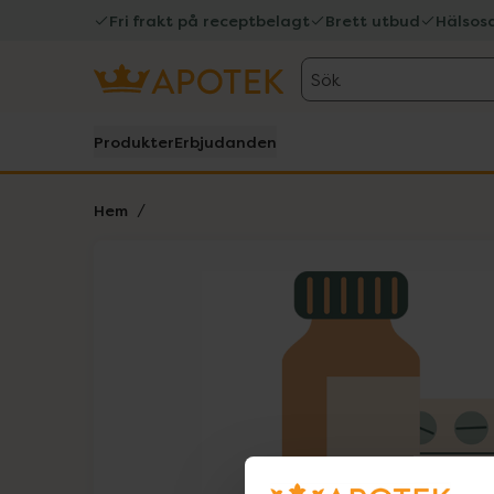
Fri frakt på receptbelagt
Brett utbud
Hälsos
Sök
Produkter
Erbjudanden
Hem
Hoppa över Lista
Lista: . Innehåller 1 objekt.