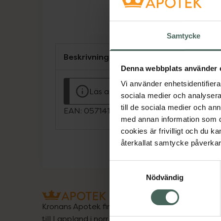
Samtycke
Beskrivning
Denna webbplats använder 
Vi använder enhetsidentifierar
Läs alltid bipacksedeln innan använ
sociala medier och analysera 
till de sociala medier och a
EAN:
05714191007483
med annan information som du 
cookies är frivilligt och du k
återkallat samtycke påverkar 
Samtyckesval
Nödvändig
Kronans Apotek finns här för dig. Du hittar oss fr
till Lappland i norr, och online i mobilen och på d