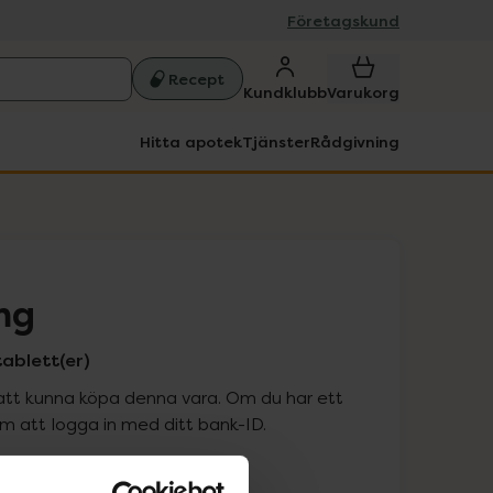
Företagskund
Recept
Kundklubb
Varukorg
Hitta apotek
Tjänster
Rådgivning
mg
tablett(er)
att kunna köpa denna vara. Om du har ett
 att logga in med ditt bank-ID.
is med recept