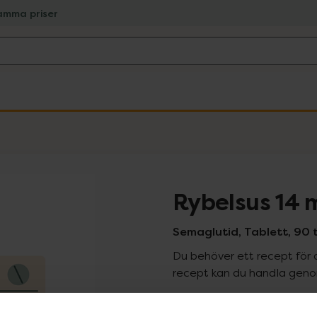
amma priser
Rybelsus 14 
Semaglutid, Tablett, 90 
Du behöver ett recept för 
recept kan du handla genom
Pr