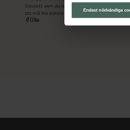
Oavsett vem du är så är det vårt uppdrag att hjä
Endast nödvändiga co
att må lite bättre. Välkommen att prata med os