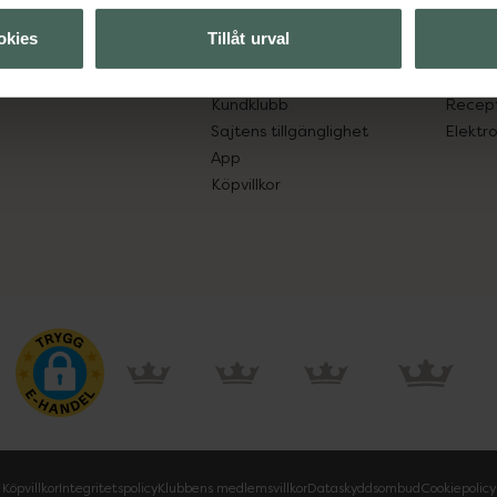
lpa just dig
Hitta apotek
Läkem
okies
Tillåt urval
s.
Handla tryggt
Lämna 
Leverans, betalning och retur
Resa 
Kundklubb
Recept
Sajtens tillgänglighet
Elektr
App
Köpvillkor
Köpvillkor
Integritetspolicy
Klubbens medlemsvillkor
Dataskyddsombud
Cookiepolicy