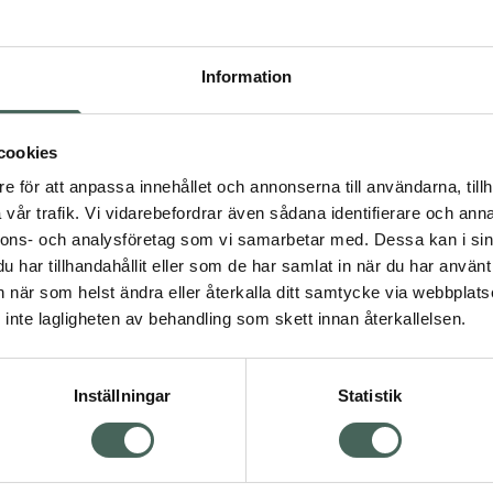
Högkos
326
Information
Dölj
I a
cookies
e för att anpassa innehållet och annonserna till användarna, tillh
Kö
dning.
vår trafik. Vi vidarebefordrar även sådana identifierare och anna
nnons- och analysföretag som vi samarbetar med. Dessa kan i sin
har tillhandahållit eller som de har samlat in när du har använt 
Fler produkter från Rybe
an när som helst ändra eller återkalla ditt samtycke via webbplats
Aktuella erbjudanden
inte lagligheten av behandling som skett innan återkallelsen.
Inställningar
Statistik
Kundservice
Om re
ån Skåne i syd
Kontakta oss
Fullma
atorn.
Vanliga frågor
Högkos