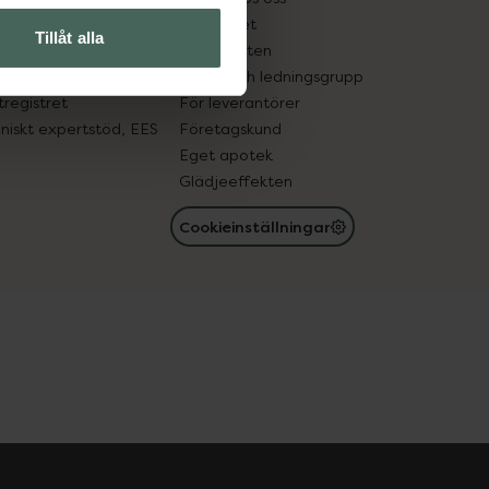
edelsutbyte
Hållbarhet
Tillåt alla
in gammal medicin
Samarbeten
med läkemedel
Ägare och ledningsgrupp
registret
För leverantörer
oniskt expertstöd, EES
Företagskund
Eget apotek
Glädjeeffekten
Cookieinställningar