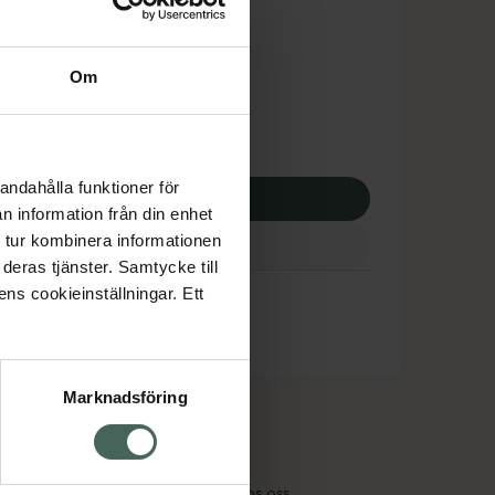
tnadsskyddet gäller
4,09 kr
Om
potek:
3264,09 kr
andahålla funktioner för
p via ditt recept
n information från din enhet
 tur kombinera informationen
deras tjänster. Samtycke till
lsus
ens cookieinställningar. Ett
Marknadsföring
cept och läkemedel
Om oss
kter
Pressrum
tnadsskyddet
Jobba hos oss